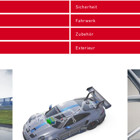
Sicherheit
Fahrwerk
Zubehör
Exterieur
Bild
Bild