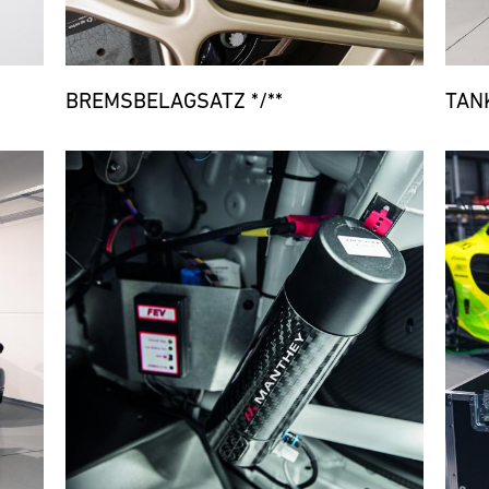
BREMSBELAGSATZ */**
TAN
Bild
Bild