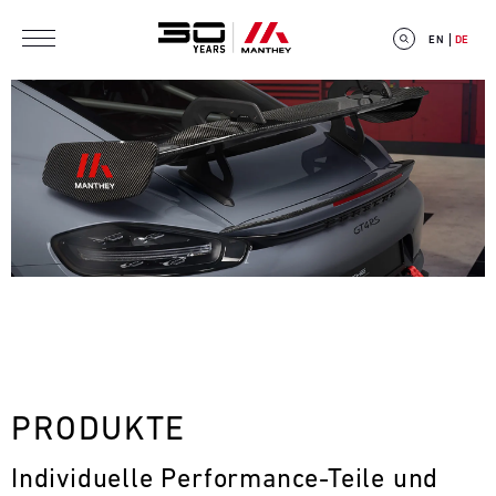
Direkt zum Inhalt
EN
DE
E
V
E
N
T
PRODUKTE
C
Individuelle Performance-Teile und 
A