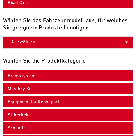
Road Cars
9
10
11
12
13
14
15
16
17
18
19
20
21
22
23
24
Wählen Sie das Fahrzeugmodell aus, für welches
Sie geeignete Produkte benötigen
25
26
27
28
29
30
31
30.07.
-
Wählen Sie die Produktkategorie
02.08.
Bremssystem
IMSA
Motul
Manthey Kit
Sportscar
Endurance
Equipment for Rennsport
Grand
Prix
Sicherheit
Bild
31.07.
Der
Sensorik
-
Motul