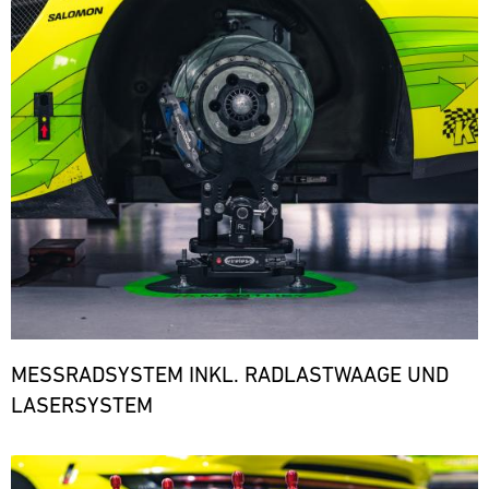
den
notwendigen
Ersatzteilen.
ere
MESSRADSYSTEM INKL. RADLASTWAAGE UND
LASERSYSTEM
Bild