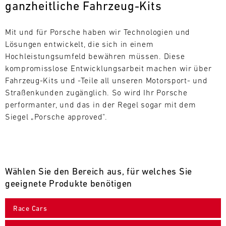
ganzheitliche Fahrzeug-Kits
L
E
Mit und für Porsche haben wir Technologien und 
Lösungen entwickelt, die sich in einem 
N
Hochleistungsumfeld bewähren müssen. Diese 
kompromisslose Entwicklungsarbeit machen wir über 
D
Fahrzeug-Kits und -Teile all unseren Motorsport- und 
A
Straßenkunden zugänglich. So wird Ihr Porsche 
performanter, und das in der Regel sogar mit dem 
R
Siegel „Porsche approved".
Wählen Sie den Bereich aus, für welches Sie
AUG
geeignete Produkte benötigen
Mo.
Di.
Mi.
Do.
Fr.
Sa.
So.
Race Cars
1
2
3
4
5
6
7
8