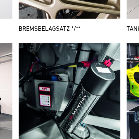
BREMSBELAGSATZ */**
TAN
Bild
Bild