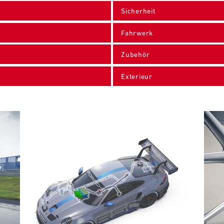
Sicherheit
Fahrwerk
Zubehör
Exterieur
Bild
Bild