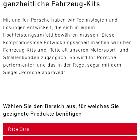
ganzheitliche Fahrzeug-Kits
L
E
Mit und für Porsche haben wir Technologien und 
Lösungen entwickelt, die sich in einem 
N
Hochleistungsumfeld bewähren müssen. Diese 
kompromisslose Entwicklungsarbeit machen wir über 
D
Fahrzeug-Kits und -Teile all unseren Motorsport- und 
A
Straßenkunden zugänglich. So wird Ihr Porsche 
performanter, und das in der Regel sogar mit dem 
R
Siegel „Porsche approved".
Wählen Sie den Bereich aus, für welches Sie
AUG
geeignete Produkte benötigen
Mo.
Di.
Mi.
Do.
Fr.
Sa.
So.
Race Cars
1
2
3
4
5
6
7
8