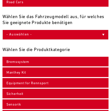
Road Cars
9
10
11
12
13
14
15
16
17
18
19
20
21
22
23
24
Wählen Sie das Fahrzeugmodell aus, für welches
Sie geeignete Produkte benötigen
25
26
27
28
29
30
31
30.07.
-
Wählen Sie die Produktkategorie
02.08.
Bremssystem
IMSA
Motul
Manthey Kit
Sportscar
Endurance
Equipment for Rennsport
Grand
Prix
Sicherheit
Bild
31.07.
Der
Sensorik
-
Motul