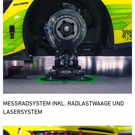
den
notwendigen
Ersatzteilen.
ere
MESSRADSYSTEM INKL. RADLASTWAAGE UND
LASERSYSTEM
Bild