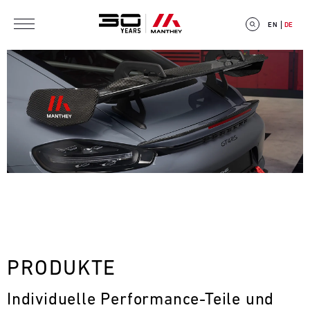
Direkt zum Inhalt
EN
DE
E
V
E
N
T
PRODUKTE
C
Individuelle Performance-Teile und 
A