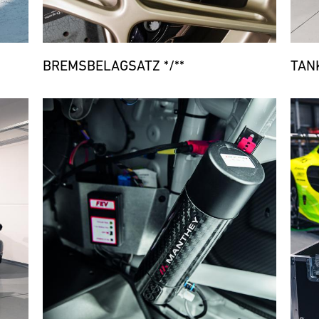
BREMSBELAGSATZ */**
TAN
Bild
Bild