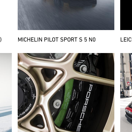
)
MICHELIN PILOT SPORT S 5 N0
LEI
Bild
Bild