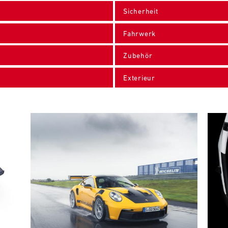
Sicherheit
Fahrwerk
Zubehör
Exterieur
Bild
Bild