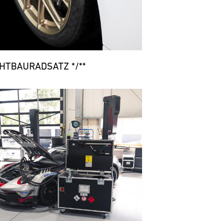
CHTBAURADSATZ */**