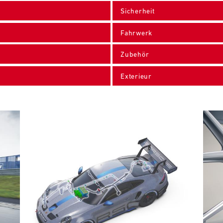
Sicherheit
Fahrwerk
Zubehör
Exterieur
Bild
Bild