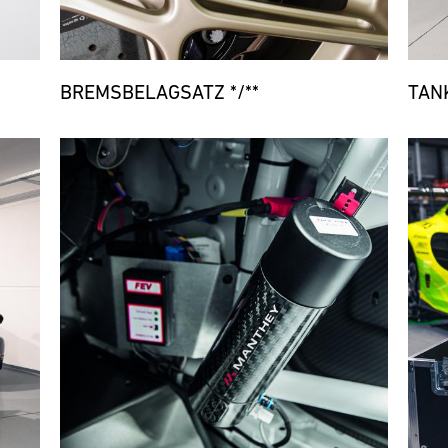
BREMSBELAGSATZ */**
TAN
Bild
Bild