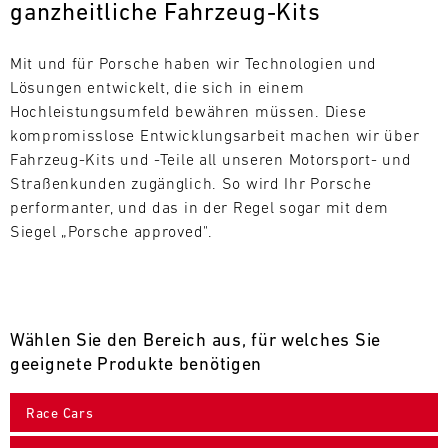
ganzheitliche Fahrzeug-Kits
L
E
Mit und für Porsche haben wir Technologien und 
Lösungen entwickelt, die sich in einem 
N
Hochleistungsumfeld bewähren müssen. Diese 
kompromisslose Entwicklungsarbeit machen wir über 
D
Fahrzeug-Kits und -Teile all unseren Motorsport- und 
A
Straßenkunden zugänglich. So wird Ihr Porsche 
performanter, und das in der Regel sogar mit dem 
R
Siegel „Porsche approved".
Wählen Sie den Bereich aus, für welches Sie
AUG
geeignete Produkte benötigen
Mo.
Di.
Mi.
Do.
Fr.
Sa.
So.
Race Cars
1
2
3
4
5
6
7
8