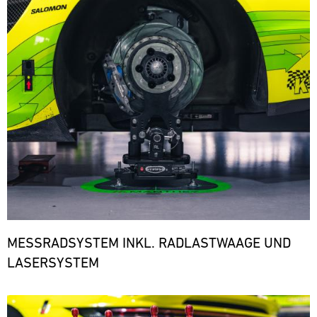
den
notwendigen
Ersatzteilen.
ere
MESSRADSYSTEM INKL. RADLASTWAAGE UND
LASERSYSTEM
Bild