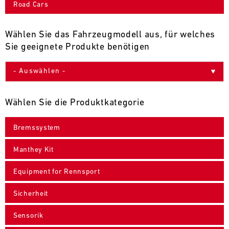
Road Cars
9
10
11
12
13
14
15
16
17
18
19
20
21
22
23
24
Wählen Sie das Fahrzeugmodell aus, für welches
Sie geeignete Produkte benötigen
25
26
27
28
29
30
31
30.07.
-
Wählen Sie die Produktkategorie
02.08.
Bremssystem
IMSA
Motul
Manthey Kit
Sportscar
Endurance
Equipment for Rennsport
Grand
Prix
Sicherheit
Bild
31.07.
Der
Sensorik
-
Motul