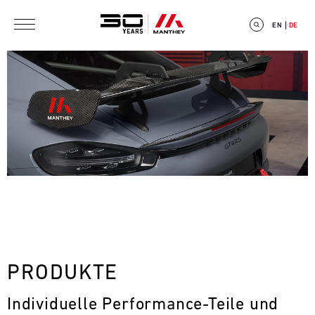
Direkt zum Inhalt
EN
DE
E
V
E
N
T
PRODUKTE
C
Individuelle Performance-Teile und 
A