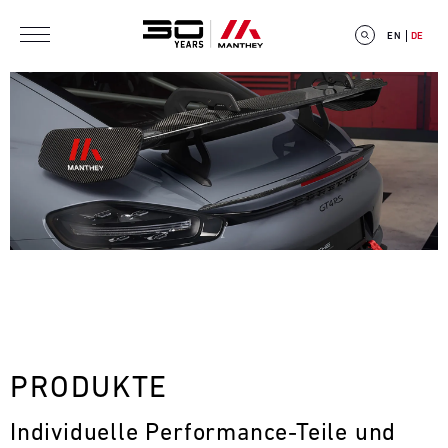
Direkt zum Inhalt
EN
DE
E
V
E
N
T
PRODUKTE
C
Individuelle Performance-Teile und 
A