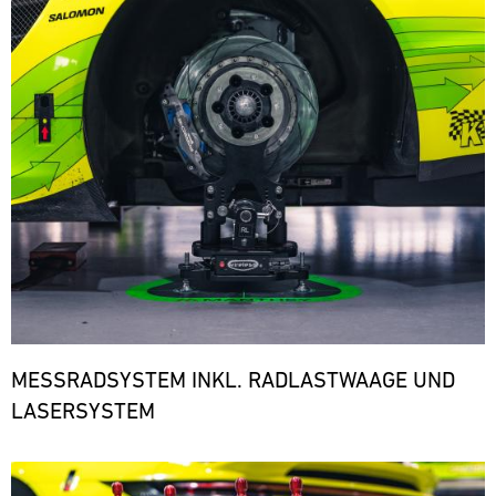
den
notwendigen
Ersatzteilen.
ere
MESSRADSYSTEM INKL. RADLASTWAAGE UND
LASERSYSTEM
Bild