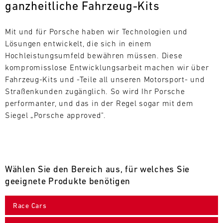
ganzheitliche Fahrzeug-Kits
L
E
Mit und für Porsche haben wir Technologien und 
Lösungen entwickelt, die sich in einem 
N
Hochleistungsumfeld bewähren müssen. Diese 
kompromisslose Entwicklungsarbeit machen wir über 
D
Fahrzeug-Kits und -Teile all unseren Motorsport- und 
A
Straßenkunden zugänglich. So wird Ihr Porsche 
performanter, und das in der Regel sogar mit dem 
R
Siegel „Porsche approved".
Wählen Sie den Bereich aus, für welches Sie
AUG
geeignete Produkte benötigen
Mo.
Di.
Mi.
Do.
Fr.
Sa.
So.
Race Cars
1
2
3
4
5
6
7
8