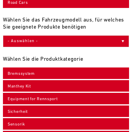
Road Cars
9
10
11
12
13
14
15
16
17
18
19
20
21
22
23
24
Wählen Sie das Fahrzeugmodell aus, für welches
Sie geeignete Produkte benötigen
25
26
27
28
29
30
31
30.07.
-
Wählen Sie die Produktkategorie
02.08.
Bremssystem
IMSA
Motul
Manthey Kit
Sportscar
Endurance
Equipment for Rennsport
Grand
Prix
Sicherheit
Bild
31.07.
Der
Sensorik
-
Motul