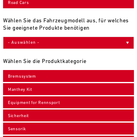
Road Cars
9
10
11
12
13
14
15
16
17
18
19
20
21
22
23
24
Wählen Sie das Fahrzeugmodell aus, für welches
Sie geeignete Produkte benötigen
25
26
27
28
29
30
31
30.07.
-
Wählen Sie die Produktkategorie
02.08.
Bremssystem
IMSA
Motul
Manthey Kit
Sportscar
Endurance
Equipment for Rennsport
Grand
Prix
Sicherheit
Bild
31.07.
Der
Sensorik
-
Motul