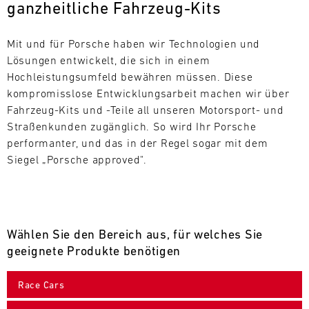
ganzheitliche Fahrzeug-Kits
L
E
Mit und für Porsche haben wir Technologien und 
Lösungen entwickelt, die sich in einem 
N
Hochleistungsumfeld bewähren müssen. Diese 
kompromisslose Entwicklungsarbeit machen wir über 
D
Fahrzeug-Kits und -Teile all unseren Motorsport- und 
A
Straßenkunden zugänglich. So wird Ihr Porsche 
performanter, und das in der Regel sogar mit dem 
R
Siegel „Porsche approved".
Wählen Sie den Bereich aus, für welches Sie
AUG
geeignete Produkte benötigen
Mo.
Di.
Mi.
Do.
Fr.
Sa.
So.
Race Cars
1
2
3
4
5
6
7
8