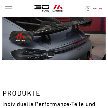
Direkt zum Inhalt
EN
DE
E
V
E
N
T
PRODUKTE
C
Individuelle Performance-Teile und 
A