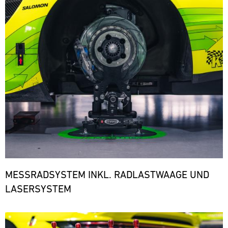
den
notwendigen
Ersatzteilen.
ere
MESSRADSYSTEM INKL. RADLASTWAAGE UND
LASERSYSTEM
Bild