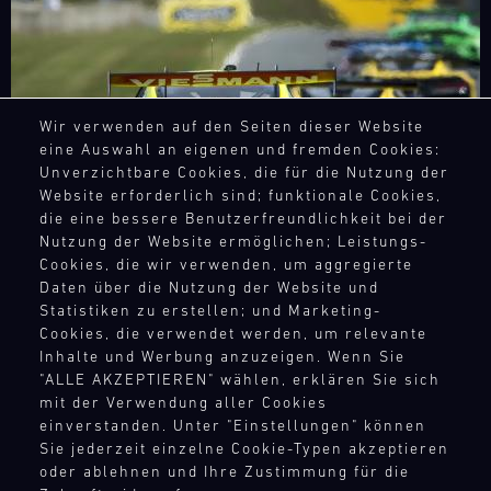
den
notwendigen
Ersatzteilen.
ere
Wir verwenden auf den Seiten dieser Website
eine Auswahl an eigenen und fremden Cookies:
Unverzichtbare Cookies, die für die Nutzung der
Website erforderlich sind; funktionale Cookies,
die eine bessere Benutzerfreundlichkeit bei der
Nutzung der Website ermöglichen; Leistungs-
Cookies, die wir verwenden, um aggregierte
Daten über die Nutzung der Website und
Statistiken zu erstellen; und Marketing-
Cookies, die verwendet werden, um relevante
03.08.2026
Inhalte und Werbung anzuzeigen. Wenn Sie
Racing
|
IMSA
"ALLE AKZEPTIEREN" wählen, erklären Sie sich
mit der Verwendung aller Cookies
Durchwachsenes Debüt auf der
einverstanden. Unter "Einstellungen" können
Sie jederzeit einzelne Cookie-Typen akzeptieren
Road America für Manthey
oder ablehnen und Ihre Zustimmung für die