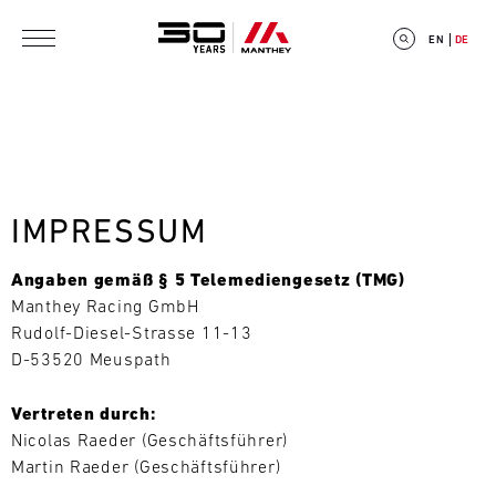
Direkt zum Inhalt
EN
DE
E
IMPRESSUM
V
Angaben gemäß § 5 Telemediengesetz (TMG)
E
Manthey Racing GmbH
Rudolf-Diesel-Strasse 11-13
N
D-53520 Meuspath
T
Vertreten durch:
C
Nicolas Raeder (Geschäftsführer)
Martin Raeder (Geschäftsführer)
A