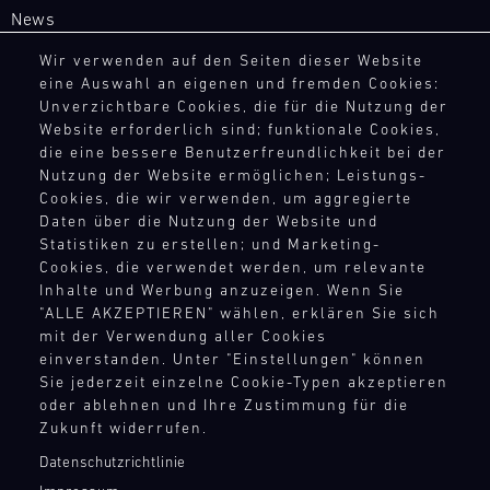
besten
Wunsch
Porsche
Jahr
News
versorgt
GP-
personalisieren
Track
über
unsere
Rennstrecken
Experience
Sie
Wir verwenden auf den Seiten dieser Website
bei
Motorsport-
in
eine Auswahl an eigenen und fremden Cookies:
Ihr
RECHTSHINWEIS
diversen
Master
Kunden
Europa
Unverzichtbare Cookies, die für die Nutzung der
Erlebnis
GT3
Rennserien
kurzfristig
exklusiv
Website erforderlich sind; funktionale Cookies,
AEB
mit
RS
und
mit
für
die eine bessere Benutzerfreundlichkeit bei der
AGB
Mugello
Extras
Events
den
Porsche
Nutzung der Website ermöglichen; Leistungs-
Circuit
wie
Widerrufsbelehrung
vor
notwendigen
GT
Cookies, die wir verwenden, um aggregierte
einem
Datenschutz
Ort
Ersatzteilen.
Bild
Rennfahrzeuge
Daten über die Nutzung der Website und
Porsche
14.08.
und
Impressum
Alles,
ere
Statistiken zu erstellen; und Marketing-
mit
Instrukteur,
-
versorgt
Compliance
was
Cookies, die verwendet werden, um relevante
begrenzter
16.08.
der
unsere
zählt.
Hinweisgebersystem
Inhalte und Werbung anzuzeigen. Wenn Sie
Teilnehmerzahl:
Sie
Motorsport-
Auf
"ALLE AKZEPTIEREN" wählen, erklären Sie sich
Menschenrechte
Testen
DTM
individuell
Kunden
der
mit der Verwendung aller Cookies
Teilnahmebedingungen
Sie
begleitet.
DTM
kurzfristig
Rennstrecke
einverstanden. Unter "Einstellungen" können
Ihr
Oder
Nürburgring
mit
und
Sie jederzeit einzelne Cookie-Typen akzeptieren
eigenes
wählen
den
oder ablehnen und Ihre Zustimmung für die
in
KONTAKTPUNKTE
Bild
Fahrzeug
Sie
notwendigen
Zukunft widerrufen.
14.08.
der
Der
auf
aus
-
Ersatzteilen.
Kontakt
Theorie.
DTM
der
Datenschutzrichtlinie
den
16.08.
Presse
Lernen
ere
Kalender
Strecke,