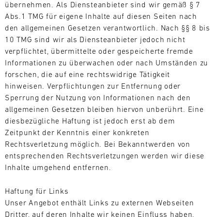
übernehmen. Als Diensteanbieter sind wir gemäß § 7
9
10
11
12
13
14
15
16
Abs.1 TMG für eigene Inhalte auf diesen Seiten nach
17
18
19
20
21
22
23
24
den allgemeinen Gesetzen verantwortlich. Nach §§ 8 bis
10 TMG sind wir als Diensteanbieter jedoch nicht
25
26
27
28
29
30
31
verpflichtet, übermittelte oder gespeicherte fremde
Informationen zu überwachen oder nach Umständen zu
forschen, die auf eine rechtswidrige Tätigkeit
30.07.
hinweisen. Verpflichtungen zur Entfernung oder
-
Sperrung der Nutzung von Informationen nach den
02.08.
allgemeinen Gesetzen bleiben hiervon unberührt. Eine
diesbezügliche Haftung ist jedoch erst ab dem
IMSA
Zeitpunkt der Kenntnis einer konkreten
Motul
Rechtsverletzung möglich. Bei Bekanntwerden von
Sportscar
entsprechenden Rechtsverletzungen werden wir diese
Endurance
Grand
Inhalte umgehend entfernen.
Prix
Haftung für Links
Bild
31.07.
Der
Unser Angebot enthält Links zu externen Webseiten
-
Motul
Dritter, auf deren Inhalte wir keinen Einfluss haben.