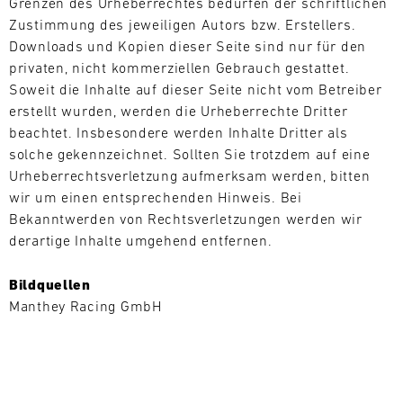
Grenzen des Urheberrechtes bedürfen der schriftlichen
Magny-
dieses
aufgebaut,
Cours
Event
Zustimmung des jeweiligen Autors bzw. Erstellers.
um
zu
Downloads und Kopien dieser Seite sind nur für den
Bild
überall
einem
31.07.
privaten, nicht kommerziellen Gebrauch gestattet.
Mit
auf
echten
-
Soweit die Inhalte auf dieser Seite nicht vom Betreiber
unseren
der
01.08.
Höhepunkt
Ersatzteil-
erstellt wurden, werden die Urheberrechte Dritter
Welt
der
LKWs
beachtet. Insbesondere werden Inhalte Dritter als
flexibel
Track
IMSA-
haben
auf
solche gekennzeichnet. Sollten Sie trotzdem auf eine
Support
Saison.
wir
die
Urheberrechtsverletzung aufmerksam werden, bitten
Nürburgring
ech
eine
Bedürfnisse
wir um einen entsprechenden Hinweis. Bei
Langstreckenserie
mobile
unserer
(NLS)
Bekanntwerden von Rechtsverletzungen werden wir
Infrastruktur
Kunden
derartige Inhalte umgehend entfernen.
Bild
aufgebaut,
zu
12.08.
Mit
um
reagieren.
-
Bildquellen
unseren
überall
Unser
13.08.
Manthey Racing GmbH
Ersatzteil-
auf
Team
LKWs
der
ist
Porsche
haben
Welt
das
Track
wir
flexibel
Experience
ganze
eine
auf
Jahr
GT