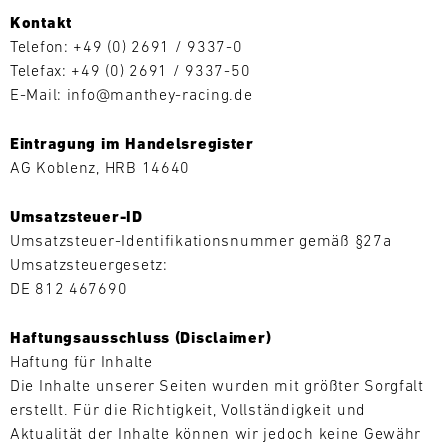
Kontakt
L
Telefon: +49 (0) 2691 / 9337-0
E
Telefax: +49 (0) 2691 / 9337-50
E-Mail: info@manthey-racing.de
N
D
Eintragung im Handelsregister
AG Koblenz, HRB 14640
A
Umsatzsteuer-ID
R
Suchen
Umsatzsteuer-Identifikationsnummer gemäß §27a
Umsatzsteuergesetz:
DE 812 467690
Haftungsausschluss (Disclaimer)
AUG
Haftung für Inhalte
Die Inhalte unserer Seiten wurden mit größter Sorgfalt
Mo.
Di.
Mi.
Do.
Fr.
Sa.
So.
erstellt. Für die Richtigkeit, Vollständigkeit und
1
2
3
4
5
6
7
8
Aktualität der Inhalte können wir jedoch keine Gewähr