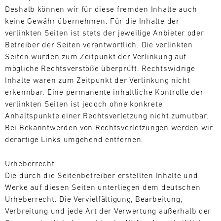
02.08.
Sportscar
Deshalb können wir für diese fremden Inhalte auch
Endurance
keine Gewähr übernehmen. Für die Inhalte der
Track
Grand
Support
verlinkten Seiten ist stets der jeweilige Anbieter oder
Prix
Betreiber der Seiten verantwortlich. Die verlinkten
GT
testet
World
Seiten wurden zum Zeitpunkt der Verlinkung auf
Fahrer
Challenge
mögliche Rechtsverstöße überprüft. Rechtswidrige
und
Europe
Inhalte waren zum Zeitpunkt der Verlinkung nicht
Teams
Magny-
erkennbar. Eine permanente inhaltliche Kontrolle der
auf
Cours
Herz
verlinkten Seiten ist jedoch ohne konkrete
(Sprint)
und
Anhaltspunkte einer Rechtsverletzung nicht zumutbar.
Bild
Nieren.
Bei Bekanntwerden von Rechtsverletzungen werden wir
31.07.
Mit
Stundenlanges
derartige Links umgehend entfernen.
-
unseren
Rennen,
02.08.
Ersatzteil-
unvorhersehbare
Urheberrecht
LKWs
Bedingungen
Track
haben
Die durch die Seitenbetreiber erstellten Inhalte und
Support
und
wir
Werke auf diesen Seiten unterliegen dem deutschen
höchste
GT
eine
Urheberrecht. Die Vervielfältigung, Bearbeitung,
Geschwindigkeit
4
mobile
Verbreitung und jede Art der Verwertung außerhalb der
machen
France
Infrastruktur