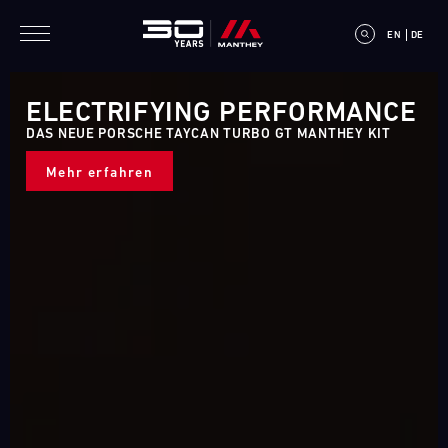
Direkt zum Inhalt
EN
DE
ELECTRIFYING PERFORMANCE
DAS NEUE PORSCHE TAYCAN TURBO GT MANTHEY KIT
Mehr erfahren
E
V
E
N
T
C
A