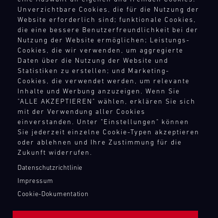
RECHTSHINWEIS
Ersatzteil-
Einblicke.
die
Welt
oder
Ihrer
Unverzichtbare Cookies, die für die Nutzung der
LKWs
Verfolgen
heiße
flexibel
den
Track
Träume.
Website erforderlich sind; funktionale Cookies,
AEB
haben
Sie
Phase
auf
Support
911
die eine bessere Benutzerfreundlichkeit bei der
AGB
tzt
wir
Ihren
im
die
RSR
Nutzung der Website ermöglichen; Leistungs-
Porsche
Widerrufsbelehrung
eine
Fortschritt
Titelkampf
Bedürfnisse
bei
Carrera
Cookies, die wir verwenden, um aggregierte
mobile
Datenschutz
mit
ein.
unserer
Testfahrten
Cup
Daten über die Nutzung der Website und
Infrastruktur
Videoanalysen
Impressum
Kunden
kennen.
Deutschland
TM
Statistiken zu erstellen; und Marketing-
aufgebaut,
und
Compliance
zu
Nürburgring
Buchen
Cookies, die verwendet werden, um relevante
um
erhalten
reagieren.
Hinweisgebersystem
Sie
Inhalte und Werbung anzuzeigen. Wenn Sie
Bild
überall
Sie
Unser
einen
"ALLE AKZEPTIEREN" wählen, erklären Sie sich
Menschenrechte
16.08.
Mit
auf
persönliches
Team
mit der Verwendung aller Cookies
Instrukteur
Teilnahmebedingungen
unseren
der
Feedback
ist
einverstanden. Unter "Einstellungen" können
zur
Porsche
Ersatzteil-
Welt
zu
das
Sie jederzeit einzelne Cookie-Typen akzeptieren
Track
Verbesserung
LKWs
flexibel
Ihrem
oder ablehnen und Ihre Zustimmung für die
Experience
ganze
KONTAKTPUNKTE
Ihrer
haben
auf
Fahrstil.
Zukunft widerrufen.
Jahr
persönlichen
Backstage
wir
die
Verfeinern
Kontakt
über
Fahrleistung
14:30-
Datenschutzrichtlinie
eine
Bedürfnisse
Sie
Presse
bei
16:00
oder
mobile
Impressum
unserer
Ihr
diversen
Mugello
Newsletter
technische
Infrastruktur
Kunden
Cookie-Dokumentation
Fahrkönnen
Circuit
Rennserien
Unterstützung
Shop
aufgebaut,
zu
im
und
zur
Login Motorsport
Bild
um
reagieren.
freien
Events