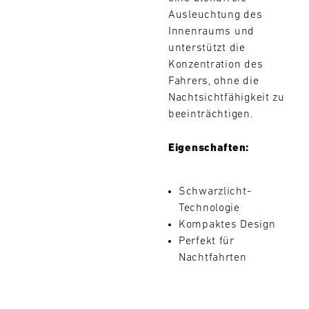
Ausleuchtung des
9
10
11
12
13
14
15
16
Innenraums und
17
18
19
20
21
22
23
24
unterstützt die
Konzentration des
25
26
27
28
29
30
31
Fahrers, ohne die
Nachtsichtfähigkeit zu
beeinträchtigen.
30.07.
-
02.08.
Eigenschaften:
IMSA
Schwarzlicht-
Motul
Technologie
Sportscar
Endurance
Kompaktes Design
Grand
Perfekt für
Prix
Nachtfahrten
Bild
31.07.
Der
-
Motul