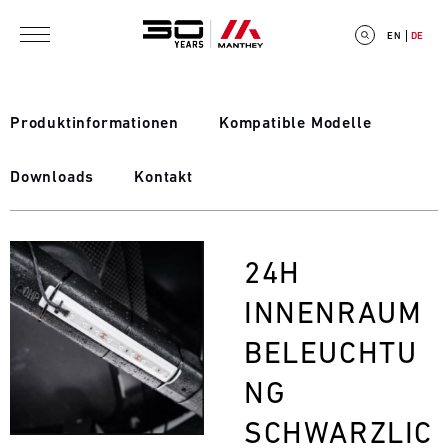
Direkt zum Inhalt
EN
DE
Produktinformationen
Kompatible Modelle
Downloads
Kontakt
E
V
Bild
24H
E
INNENRAUM
N
BELEUCHTU
T
NG
C
SCHWARZLIC
A