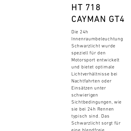
HT 718
L
CAYMAN GT4
E
N
Die 24h
Innenraumbeleuchtung
D
Schwarzlicht wurde
speziell für den
A
Motorsport entwickelt
R
und bietet optimale
Lichtverhältnisse bei
Nachtfahrten oder
Einsätzen unter
schwierigen
AUG
Sichtbedingungen, wie
sie bei 24h Rennen
Mo.
Di.
Mi.
Do.
Fr.
Sa.
So.
Suchen
typisch sind. Das
Schwarzlicht sorgt für
1
2
3
4
5
6
7
8
eine blendfreie