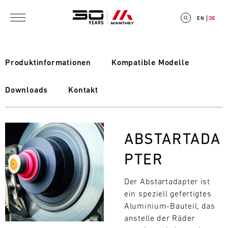
Direkt zum Inhalt
EN
DE
Produktinformationen
Kompatible Modelle
Downloads
Kontakt
E
V
Bild
ABSTARTADA
E
PTER
N
T
Der Abstartadapter ist
ein speziell gefertigtes
C
Aluminium-Bauteil, das
anstelle der Räder
A