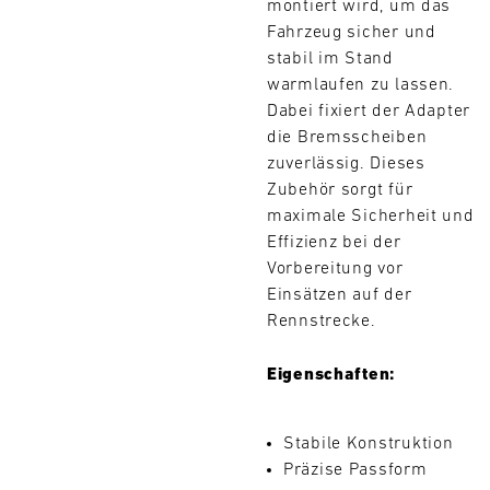
montiert wird, um das
L
Fahrzeug sicher und
stabil im Stand
E
warmlaufen zu lassen.
Dabei fixiert der Adapter
N
die Bremsscheiben
D
zuverlässig. Dieses
Zubehör sorgt für
A
maximale Sicherheit und
Effizienz bei der
R
Vorbereitung vor
Einsätzen auf der
Rennstrecke.
Suchen
Eigenschaften:
AUG
Mo.
Di.
Mi.
Do.
Fr.
Sa.
So.
Stabile Konstruktion
Präzise Passform
1
2
3
4
5
6
7
8