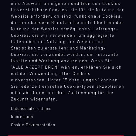
neuesten
Sie
eine Auswahl an eigenen und fremden Cookies:
RECHTSHINWEIS
2026
mieten
Track
Porsche
Unverzichtbare Cookies, die für die Nutzung der
die
umfasst
Sie
Support
Modellen
Website erforderlich sind; funktionale Cookies,
AEB
Feinheiten
acht
ein
für
DTM
die eine bessere Benutzerfreundlichkeit bei der
des
AGB
Veranstaltungen
Fahrzeug
Ihr
Nürburgring
Nutzung der Website ermöglichen; Leistungs-
Porsche
Widerrufsbelehrung
mit
aus
persönliches
Cookies, die wir verwenden, um aggregierte
Hochleistungssportwagens
16
Datenschutz
Bild
der
Rennstreckenerlebnis.
Daten über die Nutzung der Website und
14.08.
bis
Rennen
Mit
Impressum
GT-
Entfesseln
Statistiken zu erstellen; und Marketing-
-
ins
in
unseren
Rennfahrzeugflotte
Compliance
Sie
Cookies, die verwendet werden, um relevante
16.08.
Detail
Deutschland,
Ersatzteil-
von
Hinweisgebersystem
Inhalte und Werbung anzuzeigen. Wenn Sie
die
kennen.
den
LKWs
Porsche
"ALLE AKZEPTIEREN" wählen, erklären Sie sich
Menschenrechte
Track
Power
Spannende
Niederlanden
haben
oder
mit der Verwendung aller Cookies
Support
Ihres
Teilnahmebedingungen
Workshops
und
wir
lernen
einverstanden. Unter "Einstellungen" können
eigenen
ADAC
und
Österreich.
eine
Sie
Sie jederzeit einzelne Cookie-Typen akzeptieren
GT-
GT
Fahrtrainings,
Der
mobile
Modelle
oder ablehnen und Ihre Zustimmung für die
KONTAKTPUNKTE
Fahrzeugs
4
begleitet
Nürburgring
Infrastruktur
wie
Zukunft widerrufen.
Germany
oder
von
(14.
aufgebaut,
Kontakt
den
Nürburgring
mieten
Datenschutzrichtlinie
Porsche
bis
um
Porsche
Presse
Sie
Bild
Impressum
Experten,
16.
überall
911
Newsletter
den
14.08.
Mit
liefern
August)
auf
Cookie-Dokumentation
GT3
Shop
Porsche
-
unseren
einmalige
läutet
der
R
16.08.
GT
Login Motorsport