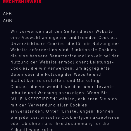
besten
RECHTSHINWEIS
Wunsch
Porsche
Jahr
versorgt
GP-
personalisieren
Track
über
unsere
AEB
Rennstrecken
Experience
Sie
bei
Motorsport-
AGB
in
Ihr
diversen
Master
Kunden
Europa
Widerrufsbelehrung
Erlebnis
GT3
Rennserien
kurzfristig
Wir verwenden auf den Seiten dieser Website
exklusiv
Datenschutz
mit
RS
und
mit
eine Auswahl an eigenen und fremden Cookies:
für
Impressum
Mugello
Extras
Events
den
Unverzichtbare Cookies, die für die Nutzung der
Porsche
Circuit
wie
Compliance
vor
Website erforderlich sind; funktionale Cookies,
notwendigen
GT
einem
Hinweisgebersystem
die eine bessere Benutzerfreundlichkeit bei der
Ort
Ersatzteilen.
Bild
Rennfahrzeuge
Porsche
Nutzung der Website ermöglichen; Leistungs-
14.08.
Menschenrechte
und
Alles,
ere
mit
Instrukteur,
-
Cookies, die wir verwenden, um aggregierte
versorgt
Teilnahmebedingungen
was
begrenzter
16.08.
der
Daten über die Nutzung der Website und
unsere
zählt.
Teilnehmerzahl:
Sie
Statistiken zu erstellen; und Marketing-
Motorsport-
Auf
Testen
DTM
Cookies, die verwendet werden, um relevante
individuell
KONTAKTPUNKTE
Kunden
der
Sie
Inhalte und Werbung anzuzeigen. Wenn Sie
begleitet.
DTM
kurzfristig
Rennstrecke
Ihr
"ALLE AKZEPTIEREN" wählen, erklären Sie sich
Kontakt
Oder
Nürburgring
mit
und
eigenes
mit der Verwendung aller Cookies
wählen
Presse
den
in
Bild
Fahrzeug
einverstanden. Unter "Einstellungen" können
Sie
Newsletter
notwendigen
14.08.
der
Der
auf
Sie jederzeit einzelne Cookie-Typen akzeptieren
aus
Shop
-
Ersatzteilen.
Theorie.
DTM
der
oder ablehnen und Ihre Zustimmung für die
den
16.08.
Login Motorsport
Lernen
ere
Kalender
Zukunft widerrufen.
Strecke,