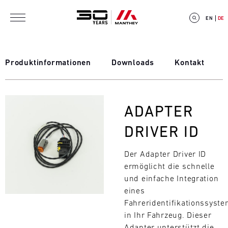
Direkt zum Inhalt
EN
DE
Produktinformationen
Downloads
Kontakt
E
Bild
ADAPTER
V
DRIVER ID
E
Der Adapter Driver ID
N
ermöglicht die schnelle
T
und einfache Integration
eines
C
Fahreridentifikationssyst
in Ihr Fahrzeug. Dieser
A