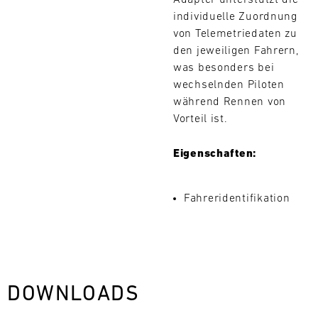
Adapter unterstützt die
L
individuelle Zuordnung
von Telemetriedaten zu
E
den jeweiligen Fahrern,
was besonders bei
N
wechselnden Piloten
D
während Rennen von
Vorteil ist.
A
Eigenschaften:
Suchen
R
Fahreridentifikation
AUG
Mo.
Di.
Mi.
Do.
Fr.
Sa.
So.
DOWNLOADS
1
2
3
4
5
6
7
8