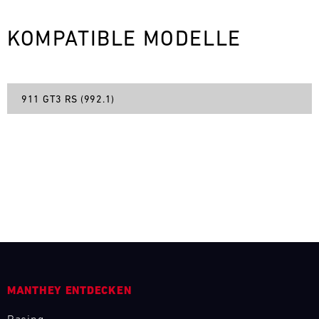
L
KOMPATIBLE MODELLE
E
N
911 GT3 RS (992.1)
D
A
R
AUG
Mo.
Di.
Mi.
Do.
Fr.
Sa.
So.
MANTHEY ENTDECKEN
1
2
3
4
5
6
7
8