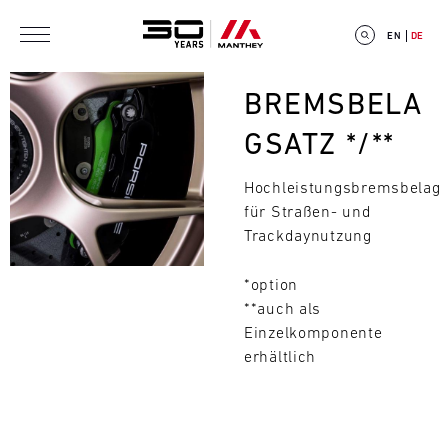
Direkt zum Inhalt
EN
DE
Bild
BREMSBELA
GSATZ */**
Hochleistungsbremsbelag
E
für Straßen- und
V
Trackdaynutzung
E
*option
**auch als
N
Einzelkomponente
T
erhältlich
Suchen
C
A