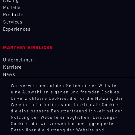
Racing
9
10
11
12
13
14
15
16
Modelle
Produkte
17
18
19
20
21
22
23
24
Services
25
26
27
28
29
30
31
Experiences
MANTHEY EINBLICKE
30.07.
-
Unternehmen
02.08.
Karriere
News
IMSA
Motul
Wir verwenden auf den Seiten dieser Website
Sportscar
eine Auswahl an eigenen und fremden Cookies:
RECHTSHINWEIS
Endurance
Unverzichtbare Cookies, die für die Nutzung der
Grand
Website erforderlich sind; funktionale Cookies,
AEB
Prix
die eine bessere Benutzerfreundlichkeit bei der
AGB
Nutzung der Website ermöglichen; Leistungs-
Bild
Widerrufsbelehrung
Cookies, die wir verwenden, um aggregierte
31.07.
Der
Datenschutz
-
Daten über die Nutzung der Website und
Motul
Impressum