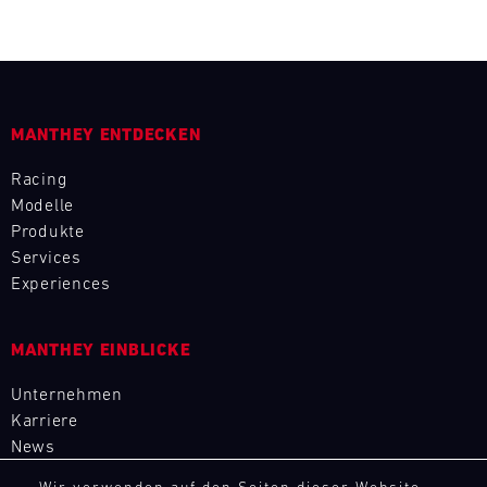
L
E
N
MANTHEY ENTDECKEN
D
Racing
A
Modelle
Produkte
R
Services
Experiences
MANTHEY EINBLICKE
AUG
Unternehmen
Karriere
Mo.
Di.
Mi.
Do.
Fr.
Sa.
So.
News
1
2
3
4
5
6
7
8