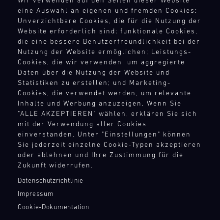
Wir verwenden auf den Seiten dieser Website
9
10
11
12
13
14
15
16
eine Auswahl an eigenen und fremden Cookies:
RECHTSHINWEIS
Unverzichtbare Cookies, die für die Nutzung der
17
18
19
20
21
22
23
24
Website erforderlich sind; funktionale Cookies,
AEB
die eine bessere Benutzerfreundlichkeit bei der
AGB
25
26
27
28
29
30
31
Nutzung der Website ermöglichen; Leistungs-
Widerrufsbelehrung
Cookies, die wir verwenden, um aggregierte
Datenschutz
Daten über die Nutzung der Website und
Impressum
Statistiken zu erstellen; und Marketing-
30.07.
Compliance
Cookies, die verwendet werden, um relevante
-
Hinweisgebersystem
Inhalte und Werbung anzuzeigen. Wenn Sie
02.08.
"ALLE AKZEPTIEREN" wählen, erklären Sie sich
Menschenrechte
IMSA
mit der Verwendung aller Cookies
Teilnahmebedingungen
einverstanden. Unter "Einstellungen" können
Motul
Sie jederzeit einzelne Cookie-Typen akzeptieren
Sportscar
oder ablehnen und Ihre Zustimmung für die
KONTAKTPUNKTE
Endurance
Zukunft widerrufen.
Grand
Kontakt
Prix
Datenschutzrichtlinie
Presse
Bild
Impressum
Newsletter
31.07.
Der
Cookie-Dokumentation
Shop
-
Motul