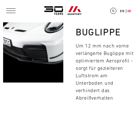
Direkt zum Inhalt
EN
DE
Bild
BUGLIPPE
Um 12 mm nach vorne
verlängerte Buglippe mit
E
optimiertem Aeroprofil -
sorgt für gezielteren
V
Luftstrom am
Unterboden und
E
verhindert das
Suchen
N
Abreißverhalten
T
C
A