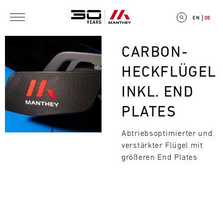
Direkt zum Inhalt
EN
DE
Bild
CARBON-
HECKFLÜGEL
INKL. END
E
PLATES
V
Abtriebsoptimierter und
E
verstärkter Flügel mit
Suchen
N
größeren End Plates
T
C
A