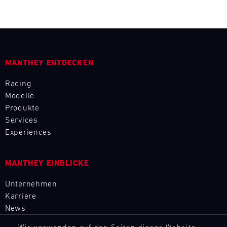
L
E
N
MANTHEY ENTDECKEN
D
Racing
A
Modelle
Produkte
R
Services
Experiences
MANTHEY EINBLICKE
AUG
Unternehmen
Karriere
Mo.
Di.
Mi.
Do.
Fr.
Sa.
So.
News
1
2
3
4
5
6
7
8