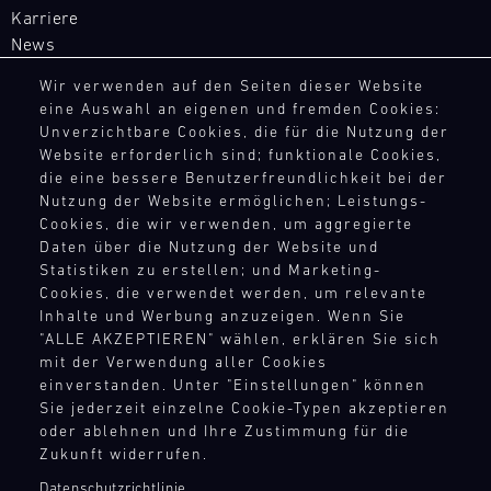
besten
Wunsch
Porsche
Karriere
Jahr
versorgt
GP-
personalisieren
Track
über
unsere
News
Rennstrecken
Experience
Sie
bei
Motorsport-
in
Ihr
Wir verwenden auf den Seiten dieser Website
diversen
Master
Kunden
Europa
Erlebnis
eine Auswahl an eigenen und fremden Cookies:
RECHTSHINWEIS
GT3
Rennserien
kurzfristig
exklusiv
Unverzichtbare Cookies, die für die Nutzung der
mit
RS
und
mit
für
Website erforderlich sind; funktionale Cookies,
AEB
Mugello
Extras
Events
den
Porsche
die eine bessere Benutzerfreundlichkeit bei der
Circuit
wie
AGB
vor
notwendigen
GT
Nutzung der Website ermöglichen; Leistungs-
einem
Widerrufsbelehrung
Ort
Ersatzteilen.
Bild
Rennfahrzeuge
Cookies, die wir verwenden, um aggregierte
Porsche
14.08.
Datenschutz
und
Alles,
ere
mit
Daten über die Nutzung der Website und
Instrukteur,
-
versorgt
Impressum
was
begrenzter
Statistiken zu erstellen; und Marketing-
16.08.
der
unsere
zählt.
Compliance
Cookies, die verwendet werden, um relevante
Teilnehmerzahl:
Sie
Motorsport-
Auf
Hinweisgebersystem
Inhalte und Werbung anzuzeigen. Wenn Sie
Testen
DTM
individuell
Kunden
der
"ALLE AKZEPTIEREN" wählen, erklären Sie sich
Menschenrechte
Sie
begleitet.
DTM
kurzfristig
Rennstrecke
mit der Verwendung aller Cookies
Teilnahmebedingungen
Ihr
Oder
Nürburgring
mit
und
einverstanden. Unter "Einstellungen" können
eigenes
wählen
den
in
Sie jederzeit einzelne Cookie-Typen akzeptieren
Bild
Fahrzeug
Sie
notwendigen
14.08.
der
oder ablehnen und Ihre Zustimmung für die
KONTAKTPUNKTE
Der
auf
aus
-
Ersatzteilen.
Zukunft widerrufen.
Theorie.
DTM
der
den
16.08.
Kontakt
Lernen
ere
Kalender
Strecke,
Datenschutzrichtlinie