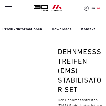
Direkt zum Inhalt
EN
DE
Produktinformationen
Downloads
Kontakt
E
DEHNMESSS
V
TREIFEN
E
(DMS)
N
STABILISATO
T
R SET
C
Der Dehnmessstreifen
A