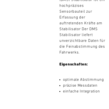
(DMS) Stabilisator ist ein
L
hochpräzises
Sensorbauteil zur
E
Erfassung der
auftretenden Kräfte am
N
Stabilisator Der DMS
D
Stabilisator liefert
unverzichtbare Daten für
A
die Feinabstimmung des
Fahrwerks.
R
Suchen
Eigenschaften:
optimale Abstimmung
AUG
präzise Messdaten
einfache Integration
Mo.
Di.
Mi.
Do.
Fr.
Sa.
So.
1
2
3
4
5
6
7
8