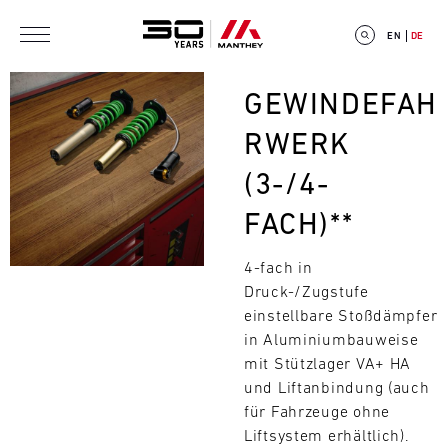
Direkt zum Inhalt
EN
DE
Bild
GEWINDEFAH
RWERK
(3-/4-
E
FACH)**
V
4-fach in
E
Druck-/Zugstufe
N
einstellbare Stoßdämpfer
in Aluminiumbauweise
T
mit Stützlager VA+ HA
und Liftanbindung (auch
C
für Fahrzeuge ohne
A
Liftsystem erhältlich).