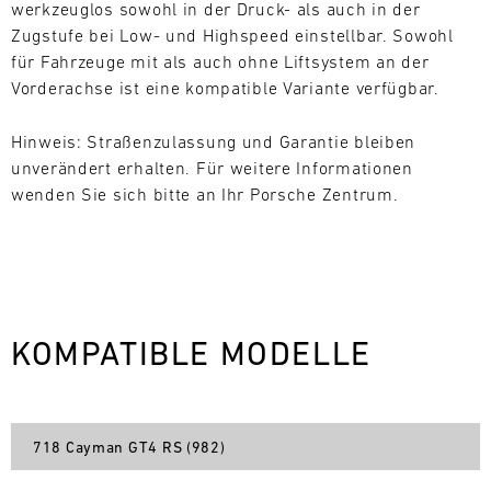
werkzeuglos sowohl in der Druck- als auch in der
9
10
11
12
13
14
15
16
Zugstufe bei Low- und Highspeed einstellbar. Sowohl
für Fahrzeuge mit als auch ohne Liftsystem an der
17
18
19
20
21
22
23
24
Vorderachse ist eine kompatible Variante verfügbar.
25
26
27
28
29
30
31
Hinweis: Straßenzulassung und Garantie bleiben
unverändert erhalten. Für weitere Informationen
30.07.
wenden Sie sich bitte an Ihr Porsche Zentrum.
-
02.08.
IMSA
Motul
Sportscar
KOMPATIBLE MODELLE
Endurance
Grand
Prix
Bild
718 Cayman GT4 RS (982)
31.07.
Der
-
Motul