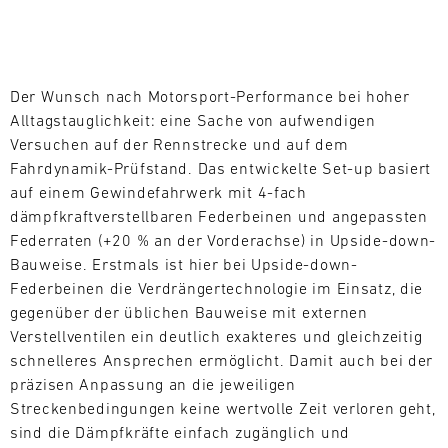
L
Suchen
E
Der Wunsch nach Motorsport-Performance bei hoher
N
Alltagstauglichkeit: eine Sache von aufwendigen
D
Versuchen auf der Rennstrecke und auf dem
Fahrdynamik-Prüfstand. Das entwickelte Set-up basiert
A
auf einem Gewindefahrwerk mit 4-fach
dämpfkraftverstellbaren Federbeinen und angepassten
R
Federraten (+20 % an der Vorderachse) in Upside-down-
Bauweise. Erstmals ist hier bei Upside-down-
Federbeinen die Verdrängertechnologie im Einsatz, die
gegenüber der üblichen Bauweise mit externen
Verstellventilen ein deutlich exakteres und gleichzeitig
AUG
schnelleres Ansprechen ermöglicht. Damit auch bei der
präzisen Anpassung an die jeweiligen
Mo.
Di.
Mi.
Do.
Fr.
Sa.
So.
Streckenbedingungen keine wertvolle Zeit verloren geht,
sind die Dämpfkräfte einfach zugänglich und
1
2
3
4
5
6
7
8