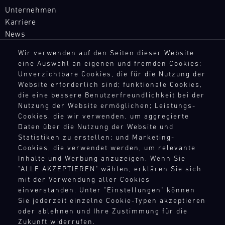
Magny-
dieses
aufgebaut,
Unternehmen
Cours
Event
um
Karriere
zu
Bild
überall
News
einem
31.07.
Mit
auf
echten
-
unseren
der
Wir verwenden auf den Seiten dieser Website
01.08.
Höhepunkt
Ersatzteil-
Welt
eine Auswahl an eigenen und fremden Cookies:
RECHTSHINWEIS
der
LKWs
Unverzichtbare Cookies, die für die Nutzung der
flexibel
Track
IMSA-
haben
Website erforderlich sind; funktionale Cookies,
AEB
auf
Support
Saison.
wir
die eine bessere Benutzerfreundlichkeit bei der
die
AGB
Nürburgring
ech
eine
Nutzung der Website ermöglichen; Leistungs-
Bedürfnisse
Widerrufsbelehrung
Langstreckenserie
mobile
Cookies, die wir verwenden, um aggregierte
unserer
Datenschutz
(NLS)
Daten über die Nutzung der Website und
Infrastruktur
Kunden
Impressum
Statistiken zu erstellen; und Marketing-
Bild
aufgebaut,
zu
Compliance
12.08.
Cookies, die verwendet werden, um relevante
Mit
um
reagieren.
-
Hinweisgebersystem
Inhalte und Werbung anzuzeigen. Wenn Sie
unseren
überall
Unser
13.08.
"ALLE AKZEPTIEREN" wählen, erklären Sie sich
Menschenrechte
Ersatzteil-
auf
Team
mit der Verwendung aller Cookies
Teilnahmebedingungen
LKWs
der
ist
Porsche
einverstanden. Unter "Einstellungen" können
haben
Welt
das
Track
Sie jederzeit einzelne Cookie-Typen akzeptieren
wir
flexibel
Experience
ganze
oder ablehnen und Ihre Zustimmung für die
KONTAKTPUNKTE
eine
auf
Jahr
GT
Zukunft widerrufen.