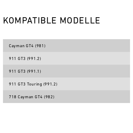
L
KOMPATIBLE MODELLE
E
N
D
Cayman GT4 (981)
A
911 GT3 (991.2)
R
911 GT3 (991.1)
911 GT3 Touring (991.2)
718 Cayman GT4 (982)
AUG
Mo.
Di.
Mi.
Do.
Fr.
Sa.
So.
1
2
3
4
5
6
7
8