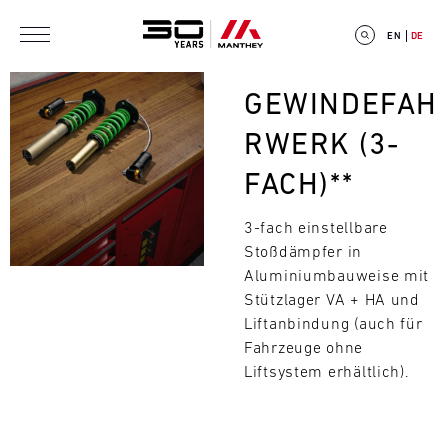
Direkt zum Inhalt
EN
DE
Bild
GEWINDEFAH
RWERK (3-
FACH)**
E
3-fach einstellbare
V
Stoßdämpfer in
E
Aluminiumbauweise mit
Stützlager VA + HA und
N
Liftanbindung (auch für
Fahrzeuge ohne
T
Liftsystem erhältlich).
C
Suchen
A