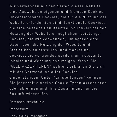
02.08.
Sportscar
Wir verwenden auf den Seiten dieser Website
Endurance
Track
eine Auswahl an eigenen und fremden Cookies:
RECHTSHINWEIS
Grand
Support
Unverzichtbare Cookies, die für die Nutzung der
Prix
Website erforderlich sind; funktionale Cookies,
AEB
GT
testet
die eine bessere Benutzerfreundlichkeit bei der
AGB
World
Fahrer
Nutzung der Website ermöglichen; Leistungs-
Challenge
Widerrufsbelehrung
und
Cookies, die wir verwenden, um aggregierte
Europe
Datenschutz
Teams
Daten über die Nutzung der Website und
Magny-
Impressum
auf
Statistiken zu erstellen; und Marketing-
Cours
Compliance
Herz
(Sprint)
Cookies, die verwendet werden, um relevante
Hinweisgebersystem
und
Inhalte und Werbung anzuzeigen. Wenn Sie
Bild
Nieren.
"ALLE AKZEPTIEREN" wählen, erklären Sie sich
Menschenrechte
31.07.
Mit
Stundenlanges
mit der Verwendung aller Cookies
Teilnahmebedingungen
-
unseren
einverstanden. Unter "Einstellungen" können
Rennen,
02.08.
Ersatzteil-
Sie jederzeit einzelne Cookie-Typen akzeptieren
unvorhersehbare
LKWs
oder ablehnen und Ihre Zustimmung für die
KONTAKTPUNKTE
Bedingungen
Track
haben
Zukunft widerrufen.
Support
und
wir
Kontakt
höchste
GT
Datenschutzrichtlinie
eine
Presse
Geschwindigkeit
4
Impressum
mobile
Newsletter
machen
France
Infrastruktur
Cookie-Dokumentation