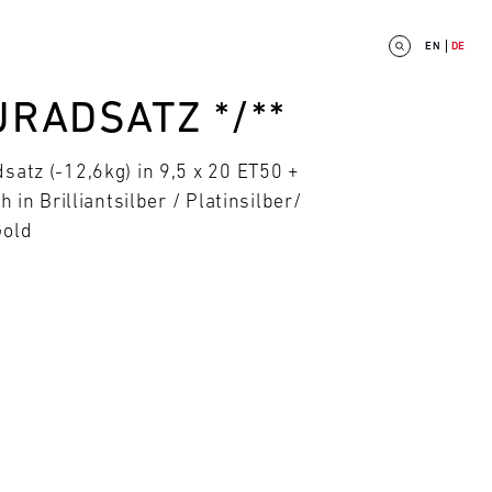
EN
DE
RADSATZ */**
satz (-12,6kg) in 9,5 x 20 ET50 +
h in Brilliantsilber / Platinsilber/
Gold