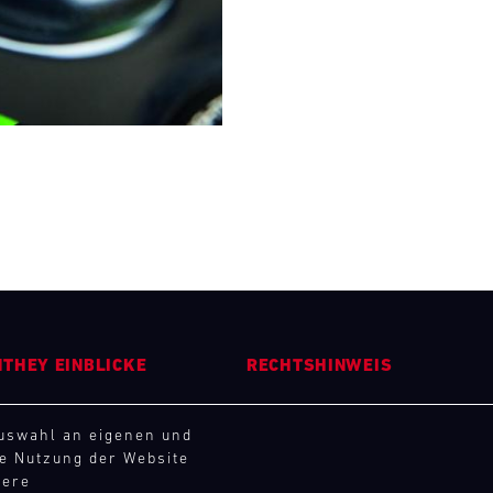
0
31
MO
THEY EINBLICKE
RECHTSHINWEIS
ernehmen
AEB
Auswahl an eigenen und
iere
AGB
ie Nutzung der Website
s
Widerrufsbelehrung
sere