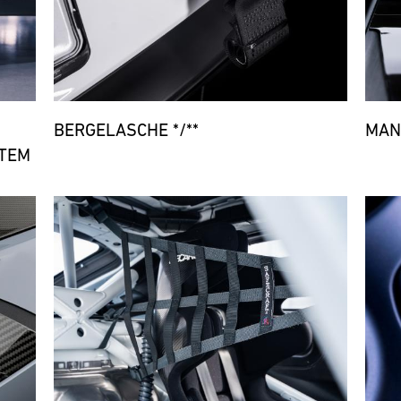
BERGELASCHE */**
MAN
TEM
Bild
Bild