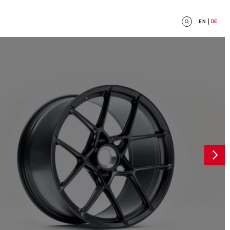
EN
DE
next