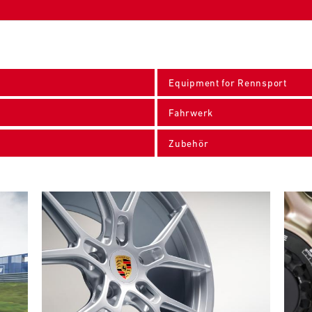
Equipment for Rennsport
Fahrwerk
Zubehör
Bild
Bild