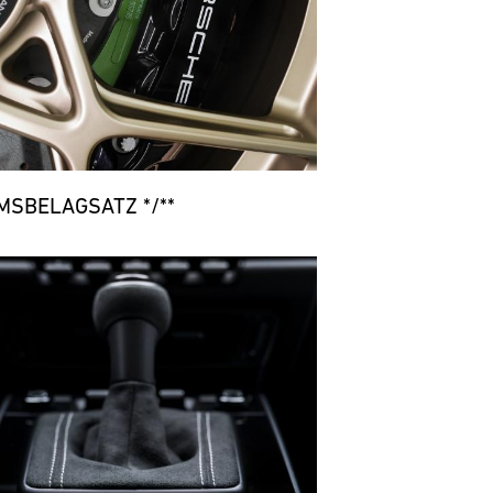
MSBELAGSATZ */**