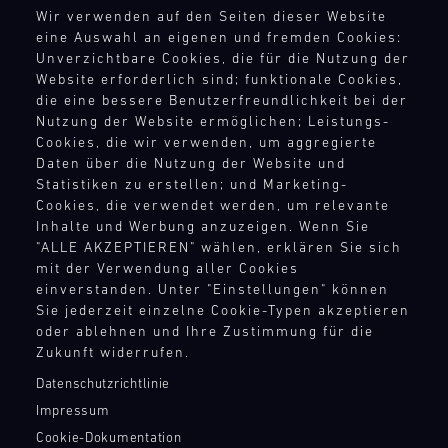
Datenschutz
neuesten
Sie
2026
Wir verwenden auf den Seiten dieser Website
mieten
Impressum
Track
Porsche
die
umfasst
eine Auswahl an eigenen und fremden Cookies:
Sie
Support
Compliance
Modellen
Feinheiten
acht
Unverzichtbare Cookies, die für die Nutzung der
ein
für
Hinweisgebersystem
DTM
des
Website erforderlich sind; funktionale Cookies,
Veranstaltungen
Fahrzeug
Ihr
Nürburgring
Menschenrechte
Porsche
die eine bessere Benutzerfreundlichkeit bei der
mit
aus
persönliches
Teilnahmebedingungen
Hochleistungssportwagens
Nutzung der Website ermöglichen; Leistungs-
16
Bild
der
Rennstreckenerlebnis.
Cookies, die wir verwenden, um aggregierte
14.08.
bis
Rennen
Mit
GT-
Entfesseln
-
Daten über die Nutzung der Website und
ins
in
unseren
Rennfahrzeugflotte
Sie
KONTAKTPUNKTE
16.08.
Statistiken zu erstellen; und Marketing-
Detail
Deutschland,
Ersatzteil-
von
die
Cookies, die verwendet werden, um relevante
kennen.
den
LKWs
Porsche
Kontakt
Track
Power
Inhalte und Werbung anzuzeigen. Wenn Sie
Spannende
Niederlanden
haben
oder
Support
Presse
Ihres
"ALLE AKZEPTIEREN" wählen, erklären Sie sich
Workshops
und
wir
lernen
eigenen
mit der Verwendung aller Cookies
Newsletter
ADAC
und
Österreich.
eine
Sie
GT-
einverstanden. Unter "Einstellungen" können
GT
Shop
Fahrtrainings,
Der
mobile
Modelle
Sie jederzeit einzelne Cookie-Typen akzeptieren
Fahrzeugs
4
Login Motorsport
begleitet
Nürburgring
Infrastruktur
wie
oder ablehnen und Ihre Zustimmung für die
Germany
oder
von
(14.
aufgebaut,
den
Nürburgring
Zukunft widerrufen.
mieten
Porsche
bis
um
Porsche
Sie
Datenschutzrichtlinie
Bild
Experten,
16.
überall
911
den
14.08.
Mit
liefern
August)
Impressum
auf
GT3
Porsche
-
unseren
einmalige
läutet
der
R
Cookie-Dokumentation
16.08.
GT