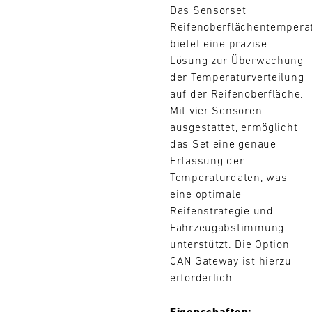
Das Sensorset
L
Reifenoberflächentempera
E
bietet eine präzise
Lösung zur Überwachung
N
der Temperaturverteilung
auf der Reifenoberfläche.
D
Mit vier Sensoren
A
ausgestattet, ermöglicht
das Set eine genaue
R
Erfassung der
Temperaturdaten, was
eine optimale
Suchen
Reifenstrategie und
Fahrzeugabstimmung
AUG
unterstützt. Die Option
CAN Gateway ist hierzu
Mo.
Di.
Mi.
Do.
Fr.
Sa.
So.
erforderlich.
1
2
3
4
5
6
7
8