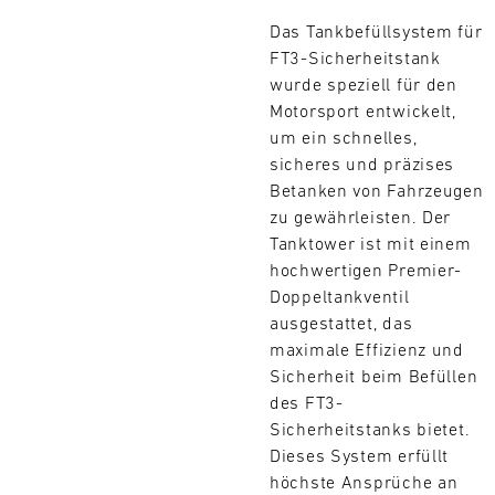
L
Das Tankbefüllsystem für
FT3-Sicherheitstank
E
wurde speziell für den
Motorsport entwickelt,
N
um ein schnelles,
D
sicheres und präzises
Betanken von Fahrzeugen
A
zu gewährleisten. Der
Tanktower ist mit einem
R
hochwertigen Premier-
Doppeltankventil
ausgestattet, das
maximale Effizienz und
Sicherheit beim Befüllen
AUG
des FT3-
Suchen
Sicherheitstanks bietet.
Mo.
Di.
Mi.
Do.
Fr.
Sa.
So.
Dieses System erfüllt
1
2
3
4
5
6
7
8
höchste Ansprüche an