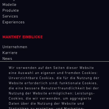
neuesten
Sie
2026
Modelle
mieten
Track
Porsche
die
umfasst
Sie
Produkte
Support
Modellen
Feinheiten
acht
ein
Services
für
DTM
des
Veranstaltungen
Fahrzeug
Experiences
Ihr
Nürburgring
Porsche
mit
aus
persönliches
Hochleistungssportwagens
16
Bild
der
Rennstreckenerlebnis.
14.08.
bis
Rennen
Mit
GT-
MANTHEY EINBLICKE
Entfesseln
-
ins
in
unseren
Rennfahrzeugflotte
Sie
16.08.
Detail
Deutschland,
Ersatzteil-
Unternehmen
von
die
kennen.
den
LKWs
Karriere
Porsche
Track
Power
Spannende
Niederlanden
haben
oder
News
Support
Ihres
Workshops
und
wir
lernen
eigenen
ADAC
und
Österreich.
Wir verwenden auf den Seiten dieser Website
eine
Sie
GT-
GT
Fahrtrainings,
eine Auswahl an eigenen und fremden Cookies:
Der
RECHTSHINWEIS
mobile
Modelle
Fahrzeugs
4
begleitet
Unverzichtbare Cookies, die für die Nutzung der
Nürburgring
Infrastruktur
wie
Germany
oder
von
Website erforderlich sind; funktionale Cookies,
AEB
(14.
aufgebaut,
den
Nürburgring
mieten
die eine bessere Benutzerfreundlichkeit bei der
Porsche
AGB
bis
um
Porsche
Sie
Nutzung der Website ermöglichen; Leistungs-
Bild
Experten,
16.
überall
Widerrufsbelehrung
911
den
14.08.
Cookies, die wir verwenden, um aggregierte
Mit
liefern
August)
auf
Datenschutz
GT3
Porsche
-
Daten über die Nutzung der Website und
unseren
einmalige
läutet
der
R
Impressum
16.08.
GT
Statistiken zu erstellen; und Marketing-