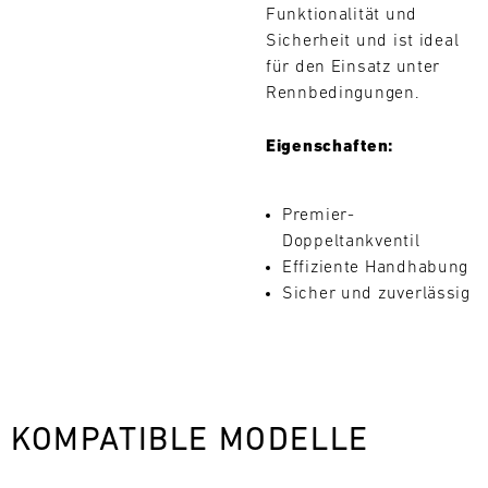
Funktionalität und
9
10
11
12
13
14
15
16
Sicherheit und ist ideal
17
18
19
20
21
22
23
24
für den Einsatz unter
Rennbedingungen.
25
26
27
28
29
30
31
Eigenschaften:
30.07.
-
Premier-
02.08.
Doppeltankventil
Effiziente Handhabung
IMSA
Sicher und zuverlässig
Motul
Sportscar
Endurance
Grand
Prix
Bild
KOMPATIBLE MODELLE
31.07.
Der
-
Motul