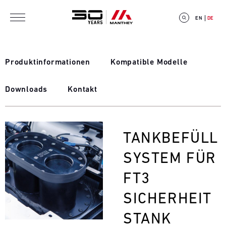
Direkt zum Inhalt
EN
DE
Produktinformationen
Kompatible Modelle
Downloads
Kontakt
E
V
Bild
TANKBEFÜLL
E
SYSTEM FÜR
N
FT3
T
SICHERHEIT
C
STANK
A