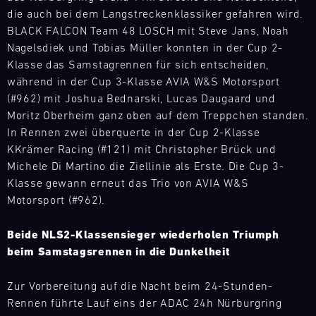
die auch bei dem Langstreckenklassiker gefahren wird.
9
10
11
12
13
14
15
16
BLACK FALCON Team 48 LOSCH mit Steve Jans, Noah
17
18
19
20
21
22
23
24
Nagelsdiek und Tobias Müller konnten in der Cup 2-
Klasse das Samstagrennen für sich entscheiden,
25
26
27
28
29
30
31
während in der Cup 3-Klasse AVIA W&S Motorsport
(#962) mit Joshua Bednarski, Lucas Daugaard und
Moritz Oberheim ganz oben auf dem Treppchen standen.
30.07.
In Rennen zwei überquerte in der Cup 2-Klasse
-
KKrämer Racing (#121) mit Christopher Brück und
02.08.
Michele Di Martino die Ziellinie als Erste. Die Cup 3-
IMSA
Klasse gewann erneut das Trio von AVIA W&S
Motul
Motorsport (#962).
Sportscar
Endurance
Suchen
Beide NLS2-Klassensieger wiederholen Triumph
Grand
beim Samstagsrennen in die Dunkelheit
Prix
Bild
Zur Vorbereitung auf die Nacht beim 24-Stunden-
31.07.
Der
Rennen führte Lauf eins der ADAC 24h Nürburgring
-
Motul