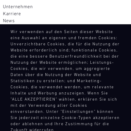
LKWs
flexibel
ganze
sanftes
Unternehmen
haben
auf
Jahr
Kurvenfahren
Karriere
wir
die
über
und
News
eine
Bedürfnisse
bei
den
mobile
unserer
diversen
Einsatz
Wir verwenden auf den Seiten dieser Website
Infrastruktur
Kunden
Rennserien
eine Auswahl an eigenen und fremden Cookies:
von
RECHTSHINWEIS
aufgebaut,
zu
und
Unverzichtbare Cookies, die für die Nutzung der
Slickbereifung.
um
reagieren.
Events
Website erforderlich sind; funktionale Cookies,
AEB
Wollen
überall
Unser
vor
die eine bessere Benutzerfreundlichkeit bei der
Sie
AGB
auf
Team
Ort
Nutzung der Website ermöglichen; Leistungs-
mehr?
Widerrufsbelehrung
der
ist
Cookies, die wir verwenden, um aggregierte
und
Entscheiden
Datenschutz
Welt
das
Daten über die Nutzung der Website und
versorgt
Sie
Impressum
flexibel
ganze
Statistiken zu erstellen; und Marketing-
unsere
sich
auf
Compliance
Jahr
Cookies, die verwendet werden, um relevante
Motorsport-
für
die
Hinweisgebersystem
über
Inhalte und Werbung anzuzeigen. Wenn Sie
Kunden
das
Bedürfnisse
"ALLE AKZEPTIEREN" wählen, erklären Sie sich
bei
Menschenrechte
kurzfristig
optionale
unserer
mit der Verwendung aller Cookies
diversen
Teilnahmebedingungen
mit
Extra,
Kunden
einverstanden. Unter "Einstellungen" können
Rennserien
den
den
zu
Sie jederzeit einzelne Cookie-Typen akzeptieren
und
notwendigen
Porsche
reagieren.
oder ablehnen und Ihre Zustimmung für die
KONTAKTPUNKTE
Events
Ersatzteilen.
911
Zukunft widerrufen.
Unser