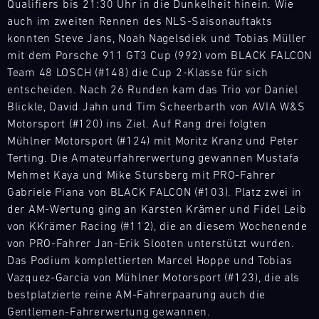
02.08.
Qualifiers bis 21:30 Uhr in die Dunkelheit hinein. Wie
Sportscar
auch im zweiten Rennen des NLS-Saisonauftakts
Endurance
Track
konnten Steve Jans, Noah Nagelsdiek und Tobias Müller
Grand
Support
Prix
mit dem Porsche 911 GT3 Cup (992) vom BLACK FALCON
GT
testet
Team 48 LOSCH (#148) die Cup 2-Klasse für sich
World
Fahrer
entscheiden. Nach 26 Runden kam das Trio vor Daniel
Challenge
und
Blickle, David Jahn und Tim Scheerbarth von AVIA W&S
Europe
Teams
Magny-
Motorsport (#120) ins Ziel. Auf Rang drei folgten
auf
Cours
Mühlner Motorsport (#124) mit Moritz Kranz und Peter
Herz
(Sprint)
Terting. Die Amateurfahrerwertung gewannen Mustafa
und
Bild
Mehmet Kaya und Mike Stursberg mit PRO-Fahrer
Nieren.
31.07.
Mit
Gabriele Piana von BLACK FALCON (#103). Platz zwei in
Stundenlanges
-
unseren
der AM-Wertung ging an Karsten Krämer und Fidel Leib
Rennen,
02.08.
Ersatzteil-
von KKrämer Racing (#112), die an diesem Wochenende
unvorhersehbare
LKWs
Bedingungen
von PRO-Fahrer Jan-Erik Slooten unterstützt wurden.
Track
haben
Support
und
Das Podium komplettierten Marcel Hoppe und Tobias
wir
höchste
Vazquez-Garcia von Mühlner Motorsport (#123), die als
GT
eine
Geschwindigkeit
4
bestplatzierte reine AM-Fahrerpaarung auch die
mobile
machen
France
Gentlemen-Fahrerwertung gewannen.
Infrastruktur