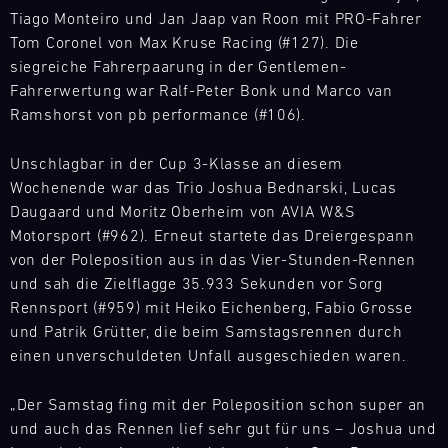
neuesten
Sie
2026
mieten
Tiago Monteiro und Jan Jaap van Roon mit PRO-Fahrer
Track
Porsche
die
umfasst
Sie
Tom Coronel von Max Kruse Racing (#127). Die
Support
Modellen
Feinheiten
acht
ein
siegreiche Fahrerpaarung in der Gentlemen-
für
DTM
des
Veranstaltungen
Fahrzeug
Fahrerwertung war Ralf-Peter Bonk und Marco van
Ihr
Nürburgring
Porsche
mit
aus
persönliches
Ramshorst von pb performance (#106).
Hochleistungssportwagens
16
Bild
der
Rennstreckenerlebnis.
14.08.
bis
Rennen
Mit
GT-
Entfesseln
-
Unschlagbar in der Cup 3-Klasse an diesem
ins
in
unseren
Rennfahrzeugflotte
Sie
16.08.
Detail
Wochenende war das Trio Joshua Bednarski, Lucas
Deutschland,
Ersatzteil-
von
die
kennen.
Daugaard und Moritz Oberheim von AVIA W&S
den
LKWs
Porsche
Track
Power
Spannende
Niederlanden
haben
Motorsport (#962). Erneut startete das Dreiergespann
oder
Support
Ihres
Workshops
und
wir
von der Poleposition aus in das Vier-Stunden-Rennen
lernen
eigenen
ADAC
und
Österreich.
eine
Sie
und sah die Zielflagge 35.933 Sekunden vor Sorg
GT-
GT
Fahrtrainings,
Der
mobile
Modelle
Rennsport (#959) mit Heiko Eichenberg, Fabio Grosse
Fahrzeugs
4
begleitet
Nürburgring
Infrastruktur
wie
und Patrik Grütter, die beim Samstagsrennen durch
Germany
oder
von
(14.
aufgebaut,
den
Nürburgring
mieten
einen unverschuldeten Unfall ausgeschieden waren.
Porsche
bis
um
Porsche
Sie
Bild
Experten,
16.
überall
911
den
14.08.
„Der Samstag fing mit der Poleposition schon super an
Mit
liefern
August)
auf
GT3
Porsche
-
unseren
und auch das Rennen lief sehr gut für uns – Joshua und
einmalige
läutet
der
R
16.08.
GT