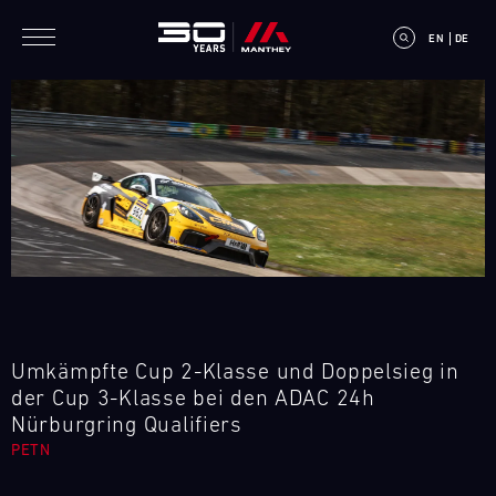
Direkt zum Inhalt
EN
DE
E
V
E
N
Umkämpfte Cup 2-Klasse und Doppelsieg in
T
der Cup 3-Klasse bei den ADAC 24h
Nürburgring Qualifiers
C
PETN
A