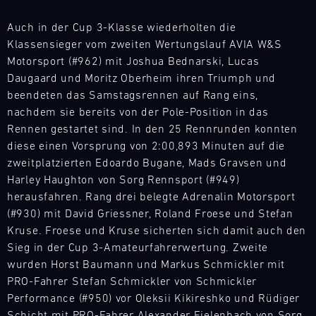
Magny-
dieses
aufgebaut,
Cours
Event
um
Auch in der Cup 3-Klasse wiederholten die
zu
Bild
überall
Klassensieger vom zweiten Wertungslauf AVIA W&S
einem
31.07.
Mit
auf
Motorsport (#962) mit Joshua Bednarski, Lucas
echten
-
unseren
der
Daugaard und Moritz Oberheim ihren Triumph und
01.08.
Höhepunkt
Ersatzteil-
Welt
beendeten das Samstagsrennen auf Rang eins,
der
LKWs
flexibel
Track
IMSA-
nachdem sie bereits von der Pole-Position in das
haben
auf
Support
Saison.
Rennen gestartet sind. In den 25 Rennrunden konnten
wir
die
Nürburgring
diese einen Vorsprung von 2:00,893 Minuten auf die
ech
eine
Bedürfnisse
Langstreckenserie
zweitplatzierten Edoardo Bugane, Mads Gravsen und
mobile
unserer
(NLS)
Infrastruktur
Harley Haughton von Sorg Rennsport (#949)
Kunden
Bild
aufgebaut,
herausfahren. Rang drei belegte Adrenalin Motorsport
zu
12.08.
Mit
um
reagieren.
(#930) mit David Griessner, Roland Froese und Stefan
-
unseren
überall
Unser
Kruse. Froese und Kruse sicherten sich damit auch den
13.08.
Ersatzteil-
auf
Team
Sieg in der Cup 3-Amateurfahrerwertung. Zweite
LKWs
der
ist
Porsche
wurden Horst Baumann und Markus Schmickler mit
haben
Welt
das
Track
PRO-Fahrer Stefan Schmickler von Schmickler
wir
flexibel
Experience
ganze
Performance (#950) vor Oleksii Kikireshko und Rüdiger
eine
auf
Jahr
GT