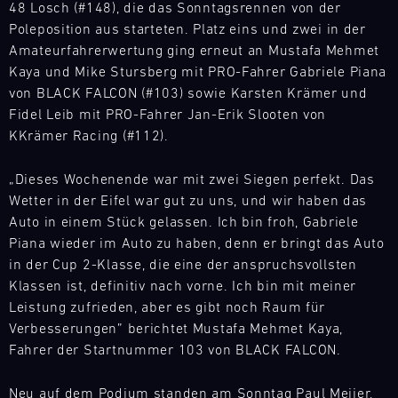
besten
48 Losch (#148), die das Sonntagsrennen von der
Wunsch
Porsche
Jahr
versorgt
GP-
Poleposition aus starteten. Platz eins und zwei in der
personalisieren
Track
über
unsere
Rennstrecken
Experience
Sie
Amateurfahrerwertung ging erneut an Mustafa Mehmet
bei
Motorsport-
in
Ihr
Kaya und Mike Stursberg mit PRO-Fahrer Gabriele Piana
diversen
Master
Kunden
Europa
Erlebnis
GT3
Rennserien
von BLACK FALCON (#103) sowie Karsten Krämer und
kurzfristig
exklusiv
mit
RS
und
mit
Fidel Leib mit PRO-Fahrer Jan-Erik Slooten von
für
Mugello
Extras
Events
den
KKrämer Racing (#112).
Porsche
Circuit
wie
vor
notwendigen
GT
einem
Ort
Ersatzteilen.
Bild
„Dieses Wochenende war mit zwei Siegen perfekt. Das
Rennfahrzeuge
Porsche
14.08.
und
Alles,
ere
mit
Wetter in der Eifel war gut zu uns, und wir haben das
Instrukteur,
-
versorgt
was
begrenzter
Auto in einem Stück gelassen. Ich bin froh, Gabriele
16.08.
der
unsere
zählt.
Teilnehmerzahl:
Piana wieder im Auto zu haben, denn er bringt das Auto
Sie
Motorsport-
Auf
Testen
DTM
individuell
in der Cup 2-Klasse, die eine der anspruchsvollsten
Kunden
der
Sie
begleitet.
Klassen ist, definitiv nach vorne. Ich bin mit meiner
DTM
kurzfristig
Rennstrecke
Ihr
Oder
Nürburgring
Leistung zufrieden, aber es gibt noch Raum für
mit
und
eigenes
wählen
den
Verbesserungen” berichtet Mustafa Mehmet Kaya,
in
Bild
Fahrzeug
Sie
notwendigen
14.08.
der
Fahrer der Startnummer 103 von BLACK FALCON.
Der
auf
aus
-
Ersatzteilen.
Theorie.
DTM
der
den
16.08.
Lernen
ere
Kalender
Neu auf dem Podium standen am Sonntag Paul Meijer,
Strecke,