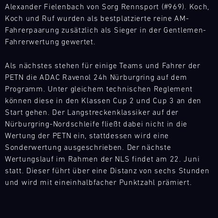
Optimierung
16.08.
Das
überall
Alexander Fielenbach von Sorg Rennsport (#969). Koch,
Unser
Fahren
vor
Ihres
Porsche
auf
Koch und Ruf wurden als bestplatzierte reine AM-
Team
und
Ort
Porsche
Fahrzeugs.
Markenerlebnis
der
ist
erleben
Fahrerpaarung zusätzlich als Sieger in der Gentlemen-
Track
und
tzt
im
Welt
das
Sie
Experience
Fahrerwertung gewertet.
versorgt
Kompaktformat.
flexibel
ganze
den
unsere
Backstage
Ideal
auf
Jahr
Porsche
Motorsport-
10:00-
Als nächstes stehen für einige Teams und Fahrer der
für
die
über
911
11:30
Kunden
PETN die ADAC Ravenol 24h Nürburgring auf dem
alle,
Bedürfnisse
bei
GT3
Mugello
kurzfristig
Programm. Unter gleichem technischen Reglement
die
unserer
diversen
Circuit
RS
mit
die
können diese in den Klassen Cup 2 und Cup 3 an den
Kunden
Rennserien
(992)
den
Bild
Faszination
Start gehen. Der Langstreckenklassiker auf der
zu
und
in
notwendigen
16.08.
Das
Porsche
reagieren.
Nürburgring-Nordschleife fließt dabei nicht in die
Events
all
-
Ersatzteilen.
Porsche
aus
Unser
Wertung der PETN ein, stattdessen wird eine
vor
seinen
17.08.
ere
Markenerlebnis
direkter
Team
Ort
Sonderwertung ausgeschrieben. Der nächste
Facetten.
im
Nähe
ist
Porsche
und
Wertungslauf im Rahmen der NLS findet am 22. Juni
tzt
Kompaktformat.
erfahren
das
Track
versorgt
statt. Dieser führt über eine Distanz von sechs Stunden
Ideal
möchten.
Experience
ganze
unsere
und wird mit eineinhalbfacher Punktzahl prämiert.
für
Im
Jahr
Motorsport-
Master
alle,
Rahmen
über
Racecar
Kunden
die
einer
bei
Mugello
kurzfristig
die