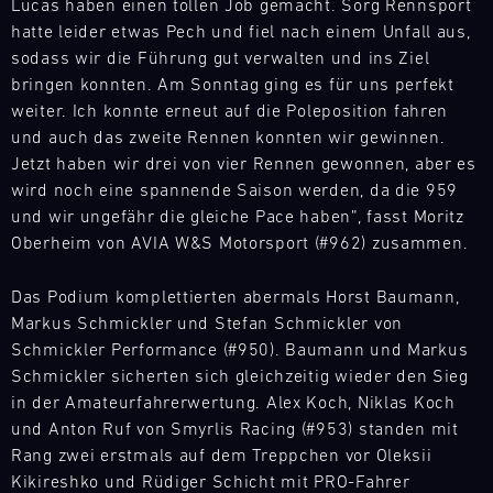
Ersatzteil-
Einblicke.
Lucas haben einen tollen Job gemacht. Sorg Rennsport
die
Welt
oder
Ihrer
LKWs
Verfolgen
heiße
hatte leider etwas Pech und fiel nach einem Unfall aus,
flexibel
den
Track
Träume.
haben
Sie
Phase
auf
sodass wir die Führung gut verwalten und ins Ziel
Support
911
tzt
wir
Ihren
im
die
RSR
bringen konnten. Am Sonntag ging es für uns perfekt
Porsche
eine
Fortschritt
Titelkampf
Bedürfnisse
bei
weiter. Ich konnte erneut auf die Poleposition fahren
Carrera
mobile
mit
ein.
unserer
Testfahrten
Cup
und auch das zweite Rennen konnten wir gewinnen.
Infrastruktur
Videoanalysen
Kunden
kennen.
Deutschland
TM
Jetzt haben wir drei von vier Rennen gewonnen, aber es
aufgebaut,
und
zu
Nürburgring
Buchen
wird noch eine spannende Saison werden, da die 959
um
erhalten
reagieren.
Sie
Bild
und wir ungefähr die gleiche Pace haben”, fasst Moritz
überall
Sie
Unser
einen
16.08.
Mit
Oberheim von AVIA W&S Motorsport (#962) zusammen.
auf
persönliches
Team
Instrukteur
unseren
der
Feedback
ist
zur
Porsche
Ersatzteil-
Welt
zu
Das Podium komplettierten abermals Horst Baumann,
das
Track
Verbesserung
LKWs
flexibel
Ihrem
Experience
ganze
Markus Schmickler und Stefan Schmickler von
Ihrer
haben
auf
Fahrstil.
Jahr
Schmickler Performance (#950). Baumann und Markus
persönlichen
Backstage
wir
die
Verfeinern
über
Fahrleistung
Schmickler sicherten sich gleichzeitig wieder den Sieg
14:30-
eine
Bedürfnisse
Sie
bei
16:00
oder
in der Amateurfahrerwertung. Alex Koch, Niklas Koch
mobile
unserer
Ihr
diversen
Mugello
technische
und Anton Ruf von Smyrlis Racing (#953) standen mit
Infrastruktur
Kunden
Fahrkönnen
Circuit
Rennserien
Unterstützung
Rang zwei erstmals auf dem Treppchen vor Oleksii
aufgebaut,
zu
im
und
zur
Bild
um
Kikireshko und Rüdiger Schicht mit PRO-Fahrer
reagieren.
freien
Events