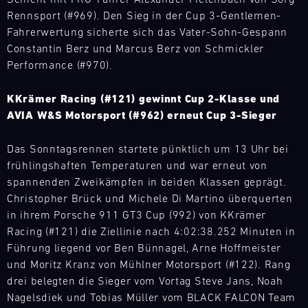
Schicht mit PRO-Fahrer Alexander Fielenbach von Sorg
mobile
die
über
Trackday
Rennsport (#969). Den Sieg in der Cup 3-Gentlemen-
Infrastruktur
Bedürfnisse
bei
Mugello
aufgebaut,
Fahrerwertung sicherte sich das Vater-Sohn-Gespann
unserer
diversen
Circuit
um
Kunden
Constantin Berz und Marcus Berz von Schmickler
Rennserien
Bild
überall
zu
Performance (#970).
und
12.08.
Es
auf
reagieren.
Events
-
ist
der
Unser
vor
13.08.
KKrämer Racing (#121) gewinnt Cup 2-Klasse und
Ihr
Welt
Team
Ort
AVIA W&S Motorsport (#962) erneut Cup 3-Sieger
GT
flexibel
ist
Porsche
und
Trackday.
auf
das
Track
versorgt
Das Sonntagsrennen startete pünktlich um 13 Uhr bei
Entscheiden
die
Experience
ganze
unsere
Sie,
frühlingshaften Temperaturen und war erneut von
Bedürfnisse
Jahr
Motorsport-
GT
wie
spannenden Zweikämpfen in beiden Klassen geprägt.
unserer
über
Trackday
Kunden
Sie
Kunden
Christopher Brück und Michele Di Martino überquerten
bei
Racecar
kurzfristig
die
zu
diversen
Mugello
in ihrem Porsche 911 GT3 Cup (992) von KKrämer
mit
Streckenzeit
Circuit
reagieren.
Rennserien
Racing (#121) die Ziellinie nach 4:02:38.252 Minuten in
den
in
Unser
und
notwendigen
Führung liegend vor Ben Bünnagel, Arne Hoffmeister
Bild
pure
Team
Events
13.08.
Ersatzteilen.
und Moritz Kranz von Mühlner Motorsport (#122). Rang
Trackdays
Fahrfreude
ist
vor
-
auf
drei belegten die Sieger vom Vortag Steve Jans, Noah
ere
übertragen.
das
Ort
15.08.
den
Nagelsdiek und Tobias Müller vom BLACK FALCON Team
Auf
ganze
und