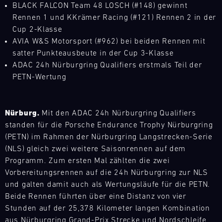
BLACK FALCON Team 48 LOSCH (#148) gewinnt
L
Rennen 1 und KKrämer Racing (#121) Rennen 2 in der
Cup 2-Klasse
E
AVIA W&S Motorsport (#962) bei beiden Rennen mit
N
satter Punkteausbeute in der Cup 3-Klasse
ADAC 24h Nürburgring Qualifiers erstmals Teil der
D
PETN-Wertung
A
R
Nürburg.
Mit den ADAC 24h Nürburgring Qualifiers
standen für die Porsche Endurance Trophy Nürburgring
(PETN) im Rahmen der Nürburgring Langstrecken-Serie
(NLS) gleich zwei weitere Saisonrennen auf dem
Programm. Zum ersten Mal zählten die zwei
AUG
Vorbereitungsrennen auf die 24h Nürburgring zur NLS
und galten damit auch als Wertungsläufe für die PETN.
Mo.
Di.
Mi.
Do.
Fr.
Sa.
So.
Beide Rennen führten über eine Distanz von vier
Stunden auf der 25,378 Kilometer langen Kombination
1
2
3
4
5
6
7
8
aus Nürburgring Grand-Prix Strecke und Nordschleife,