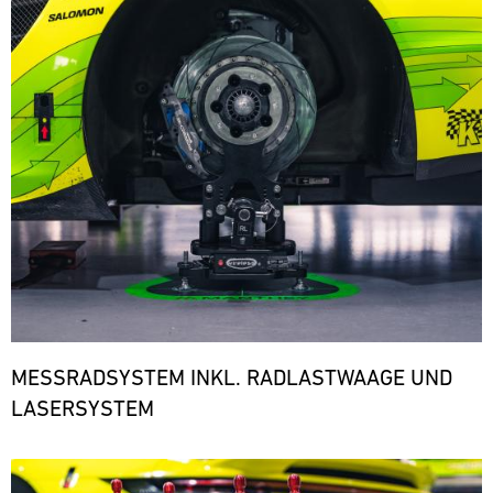
den
notwendigen
Ersatzteilen.
ere
MESSRADSYSTEM INKL. RADLASTWAAGE UND
LASERSYSTEM
Bild