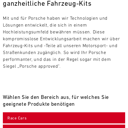
ganzheitliche Fahrzeug-Kits
L
E
Mit und für Porsche haben wir Technologien und 
Lösungen entwickelt, die sich in einem 
N
Hochleistungsumfeld bewähren müssen. Diese 
kompromisslose Entwicklungsarbeit machen wir über 
D
Fahrzeug-Kits und -Teile all unseren Motorsport- und 
A
Straßenkunden zugänglich. So wird Ihr Porsche 
performanter, und das in der Regel sogar mit dem 
R
Siegel „Porsche approved".
Wählen Sie den Bereich aus, für welches Sie
AUG
geeignete Produkte benötigen
Mo.
Di.
Mi.
Do.
Fr.
Sa.
So.
Race Cars
1
2
3
4
5
6
7
8