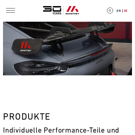
Direkt zum Inhalt
EN
DE
E
V
E
N
T
PRODUKTE
C
Individuelle Performance-Teile und 
A