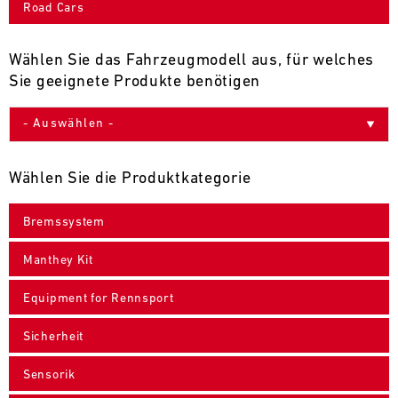
Road Cars
9
10
11
12
13
14
15
16
17
18
19
20
21
22
23
24
Wählen Sie das Fahrzeugmodell aus, für welches
Sie geeignete Produkte benötigen
25
26
27
28
29
30
31
30.07.
-
Wählen Sie die Produktkategorie
02.08.
Bremssystem
IMSA
Motul
Manthey Kit
Sportscar
Endurance
Equipment for Rennsport
Grand
Prix
Sicherheit
Bild
31.07.
Der
Sensorik
-
Motul