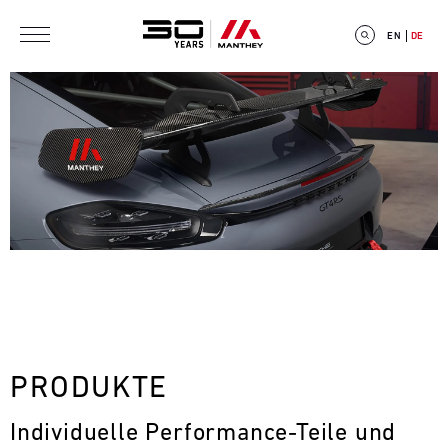
Direkt zum Inhalt
EN
DE
E
V
E
N
T
PRODUKTE
C
Individuelle Performance-Teile und 
A