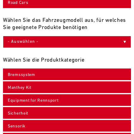
Road Cars
9
10
11
12
13
14
15
16
17
18
19
20
21
22
23
24
Wählen Sie das Fahrzeugmodell aus, für welches
Sie geeignete Produkte benötigen
25
26
27
28
29
30
31
30.07.
-
Wählen Sie die Produktkategorie
02.08.
Bremssystem
IMSA
Motul
Manthey Kit
Sportscar
Endurance
Equipment for Rennsport
Grand
Prix
Sicherheit
Bild
31.07.
Der
Sensorik
-
Motul