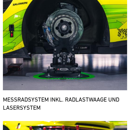
den
notwendigen
Ersatzteilen.
ere
MESSRADSYSTEM INKL. RADLASTWAAGE UND
LASERSYSTEM
Bild