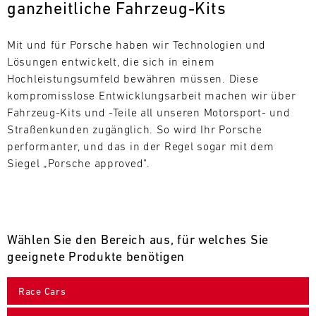
ganzheitliche Fahrzeug-Kits
L
E
Mit und für Porsche haben wir Technologien und 
Lösungen entwickelt, die sich in einem 
N
Hochleistungsumfeld bewähren müssen. Diese 
kompromisslose Entwicklungsarbeit machen wir über 
D
Fahrzeug-Kits und -Teile all unseren Motorsport- und 
A
Straßenkunden zugänglich. So wird Ihr Porsche 
performanter, und das in der Regel sogar mit dem 
R
Siegel „Porsche approved".
Wählen Sie den Bereich aus, für welches Sie
AUG
geeignete Produkte benötigen
Mo.
Di.
Mi.
Do.
Fr.
Sa.
So.
Race Cars
1
2
3
4
5
6
7
8