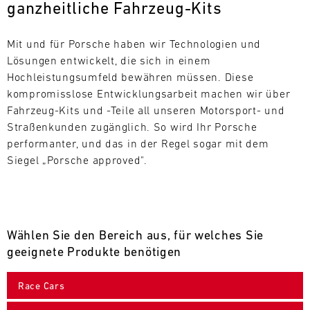
ganzheitliche Fahrzeug-Kits
L
E
Mit und für Porsche haben wir Technologien und 
Lösungen entwickelt, die sich in einem 
N
Hochleistungsumfeld bewähren müssen. Diese 
kompromisslose Entwicklungsarbeit machen wir über 
D
Fahrzeug-Kits und -Teile all unseren Motorsport- und 
A
Straßenkunden zugänglich. So wird Ihr Porsche 
performanter, und das in der Regel sogar mit dem 
R
Siegel „Porsche approved".
Wählen Sie den Bereich aus, für welches Sie
AUG
geeignete Produkte benötigen
Mo.
Di.
Mi.
Do.
Fr.
Sa.
So.
Race Cars
1
2
3
4
5
6
7
8