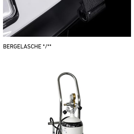
BERGELASCHE */**
Bild