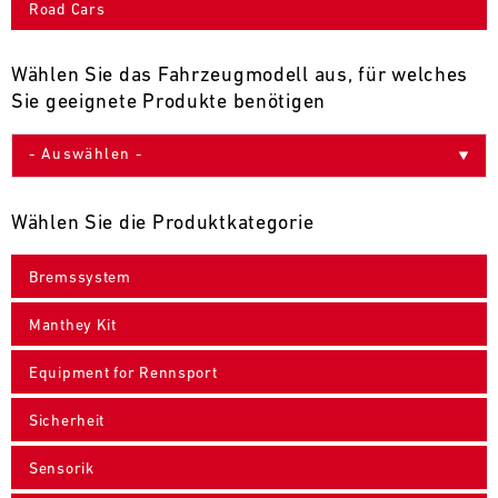
Road Cars
9
10
11
12
13
14
15
16
17
18
19
20
21
22
23
24
Wählen Sie das Fahrzeugmodell aus, für welches
Sie geeignete Produkte benötigen
25
26
27
28
29
30
31
30.07.
-
Wählen Sie die Produktkategorie
02.08.
Bremssystem
IMSA
Motul
Manthey Kit
Sportscar
Endurance
Equipment for Rennsport
Grand
Prix
Sicherheit
Bild
31.07.
Der
Sensorik
-
Motul