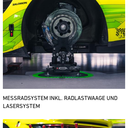
den
notwendigen
Ersatzteilen.
ere
MESSRADSYSTEM INKL. RADLASTWAAGE UND
LASERSYSTEM
Bild