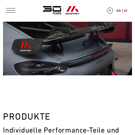
Direkt zum Inhalt
EN
DE
E
V
E
N
T
PRODUKTE
C
Individuelle Performance-Teile und 
A