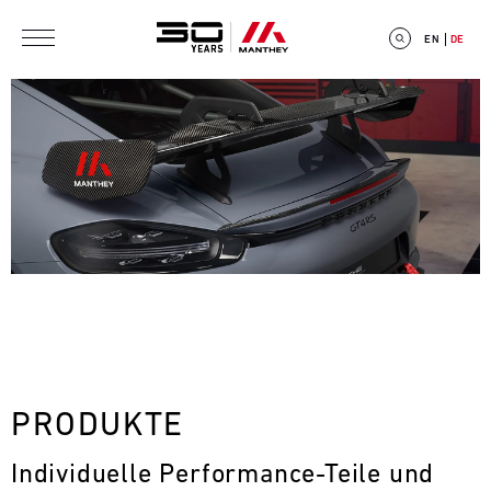
Direkt zum Inhalt
EN
DE
E
V
E
N
T
PRODUKTE
C
Individuelle Performance-Teile und 
A