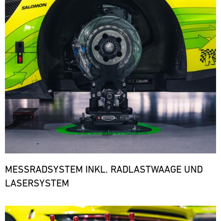
den
notwendigen
Ersatzteilen.
ere
MESSRADSYSTEM INKL. RADLASTWAAGE UND
LASERSYSTEM
Bild