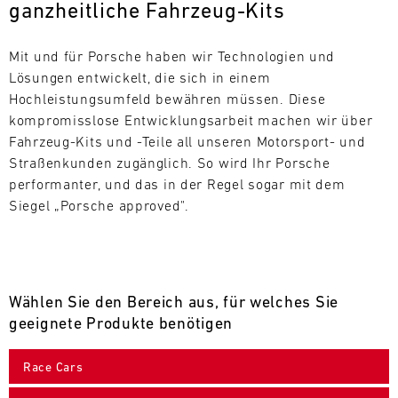
ganzheitliche Fahrzeug-Kits
L
E
Mit und für Porsche haben wir Technologien und 
Lösungen entwickelt, die sich in einem 
N
Hochleistungsumfeld bewähren müssen. Diese 
kompromisslose Entwicklungsarbeit machen wir über 
D
Fahrzeug-Kits und -Teile all unseren Motorsport- und 
A
Straßenkunden zugänglich. So wird Ihr Porsche 
performanter, und das in der Regel sogar mit dem 
R
Siegel „Porsche approved".
Wählen Sie den Bereich aus, für welches Sie
AUG
geeignete Produkte benötigen
Mo.
Di.
Mi.
Do.
Fr.
Sa.
So.
Race Cars
1
2
3
4
5
6
7
8