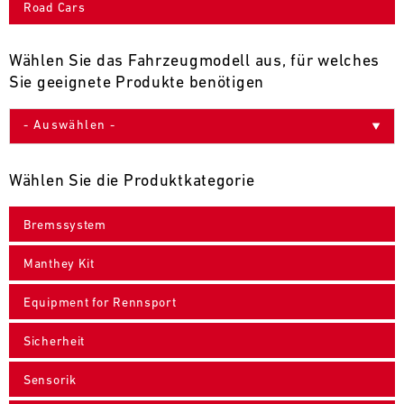
Road Cars
9
10
11
12
13
14
15
16
17
18
19
20
21
22
23
24
Wählen Sie das Fahrzeugmodell aus, für welches
Sie geeignete Produkte benötigen
25
26
27
28
29
30
31
30.07.
-
Wählen Sie die Produktkategorie
02.08.
Bremssystem
IMSA
Motul
Manthey Kit
Sportscar
Endurance
Equipment for Rennsport
Grand
Prix
Sicherheit
Bild
31.07.
Der
Sensorik
-
Motul