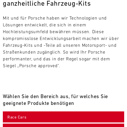
ganzheitliche Fahrzeug-Kits
L
E
Mit und für Porsche haben wir Technologien und 
Lösungen entwickelt, die sich in einem 
N
Hochleistungsumfeld bewähren müssen. Diese 
kompromisslose Entwicklungsarbeit machen wir über 
D
Fahrzeug-Kits und -Teile all unseren Motorsport- und 
A
Straßenkunden zugänglich. So wird Ihr Porsche 
performanter, und das in der Regel sogar mit dem 
R
Siegel „Porsche approved".
Wählen Sie den Bereich aus, für welches Sie
AUG
geeignete Produkte benötigen
Mo.
Di.
Mi.
Do.
Fr.
Sa.
So.
Race Cars
1
2
3
4
5
6
7
8