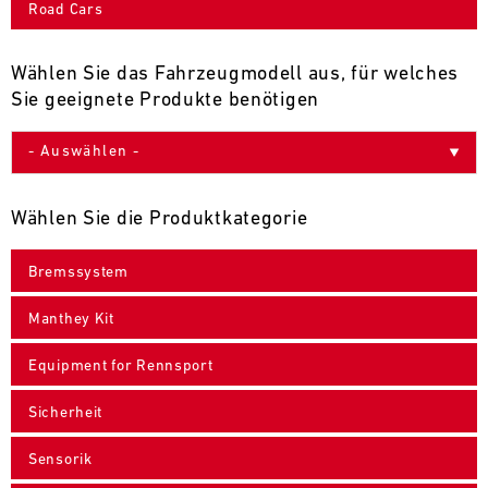
Road Cars
9
10
11
12
13
14
15
16
17
18
19
20
21
22
23
24
Wählen Sie das Fahrzeugmodell aus, für welches
Sie geeignete Produkte benötigen
25
26
27
28
29
30
31
30.07.
-
Wählen Sie die Produktkategorie
02.08.
Bremssystem
IMSA
Motul
Manthey Kit
Sportscar
Endurance
Equipment for Rennsport
Grand
Prix
Sicherheit
Bild
31.07.
Der
Sensorik
-
Motul