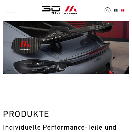
Direkt zum Inhalt
EN
DE
E
V
E
N
T
PRODUKTE
C
Individuelle Performance-Teile und 
A