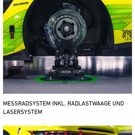
den
notwendigen
Ersatzteilen.
ere
MESSRADSYSTEM INKL. RADLASTWAAGE UND
LASERSYSTEM
Bild