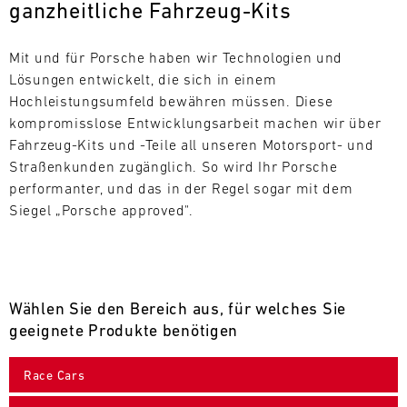
ganzheitliche Fahrzeug-Kits
L
E
Mit und für Porsche haben wir Technologien und 
Lösungen entwickelt, die sich in einem 
N
Hochleistungsumfeld bewähren müssen. Diese 
kompromisslose Entwicklungsarbeit machen wir über 
D
Fahrzeug-Kits und -Teile all unseren Motorsport- und 
A
Straßenkunden zugänglich. So wird Ihr Porsche 
performanter, und das in der Regel sogar mit dem 
R
Siegel „Porsche approved".
Wählen Sie den Bereich aus, für welches Sie
AUG
geeignete Produkte benötigen
Mo.
Di.
Mi.
Do.
Fr.
Sa.
So.
Race Cars
1
2
3
4
5
6
7
8