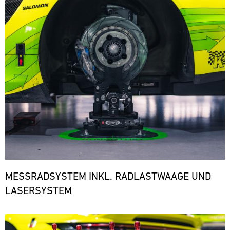
den
notwendigen
Ersatzteilen.
ere
MESSRADSYSTEM INKL. RADLASTWAAGE UND
LASERSYSTEM
Bild