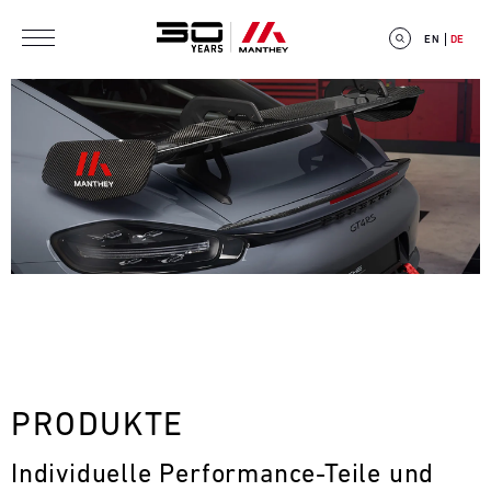
Direkt zum Inhalt
EN
DE
E
V
E
N
T
PRODUKTE
C
Individuelle Performance-Teile und 
A