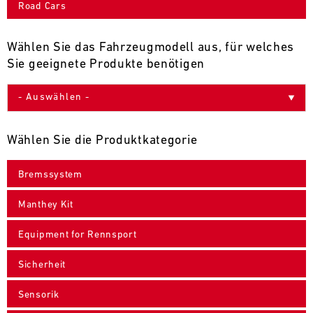
Road Cars
9
10
11
12
13
14
15
16
17
18
19
20
21
22
23
24
Wählen Sie das Fahrzeugmodell aus, für welches
Sie geeignete Produkte benötigen
25
26
27
28
29
30
31
30.07.
-
Wählen Sie die Produktkategorie
02.08.
Bremssystem
IMSA
Motul
Manthey Kit
Sportscar
Endurance
Equipment for Rennsport
Grand
Prix
Sicherheit
Bild
31.07.
Der
Sensorik
-
Motul