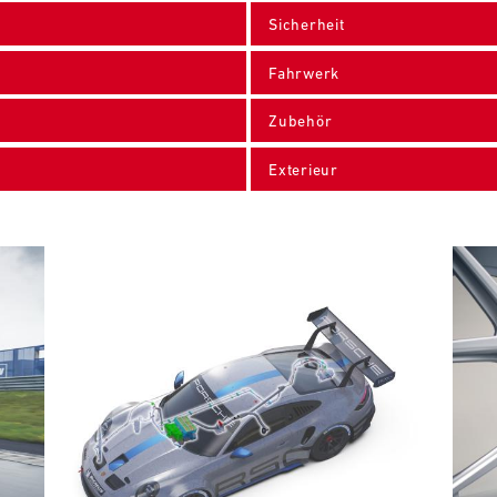
Sicherheit
Fahrwerk
Zubehör
Exterieur
Bild
Bild