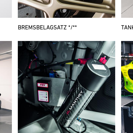
BREMSBELAGSATZ */**
TAN
Bild
Bild