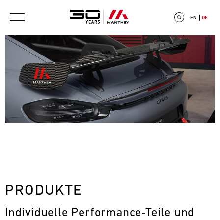
Direkt zum Inhalt
EN
DE
E
V
E
N
T
PRODUKTE
C
Individuelle Performance-Teile und 
A