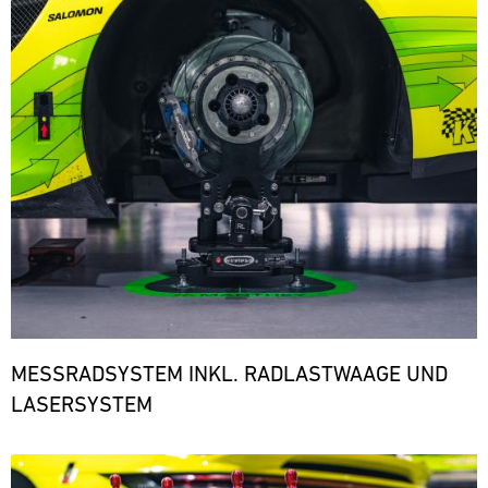
den
notwendigen
Ersatzteilen.
ere
MESSRADSYSTEM INKL. RADLASTWAAGE UND
LASERSYSTEM
Bild