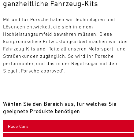
ganzheitliche Fahrzeug-Kits
L
E
Mit und für Porsche haben wir Technologien und 
Lösungen entwickelt, die sich in einem 
N
Hochleistungsumfeld bewähren müssen. Diese 
kompromisslose Entwicklungsarbeit machen wir über 
D
Fahrzeug-Kits und -Teile all unseren Motorsport- und 
A
Straßenkunden zugänglich. So wird Ihr Porsche 
performanter, und das in der Regel sogar mit dem 
R
Siegel „Porsche approved".
Wählen Sie den Bereich aus, für welches Sie
AUG
geeignete Produkte benötigen
Mo.
Di.
Mi.
Do.
Fr.
Sa.
So.
Race Cars
1
2
3
4
5
6
7
8