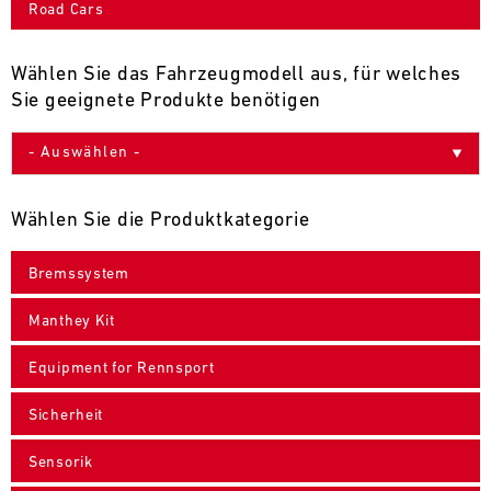
Road Cars
9
10
11
12
13
14
15
16
17
18
19
20
21
22
23
24
Wählen Sie das Fahrzeugmodell aus, für welches
Sie geeignete Produkte benötigen
25
26
27
28
29
30
31
30.07.
-
Wählen Sie die Produktkategorie
02.08.
Bremssystem
IMSA
Motul
Manthey Kit
Sportscar
Endurance
Equipment for Rennsport
Grand
Prix
Sicherheit
Bild
31.07.
Der
Sensorik
-
Motul