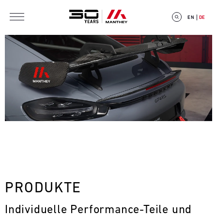
Direkt zum Inhalt
EN
DE
E
V
E
N
T
PRODUKTE
C
Individuelle Performance-Teile und 
A