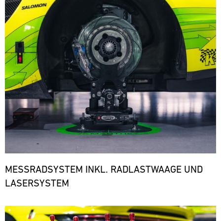
den
notwendigen
Ersatzteilen.
ere
MESSRADSYSTEM INKL. RADLASTWAAGE UND
LASERSYSTEM
Bild