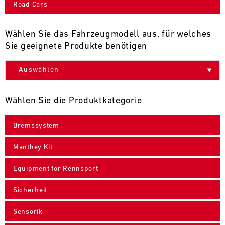
Road Cars
9
10
11
12
13
14
15
16
17
18
19
20
21
22
23
24
Wählen Sie das Fahrzeugmodell aus, für welches
Sie geeignete Produkte benötigen
25
26
27
28
29
30
31
30.07.
-
Wählen Sie die Produktkategorie
02.08.
Bremssystem
IMSA
Motul
Manthey Kit
Sportscar
Endurance
Equipment for Rennsport
Grand
Prix
Sicherheit
Bild
31.07.
Der
Sensorik
-
Motul