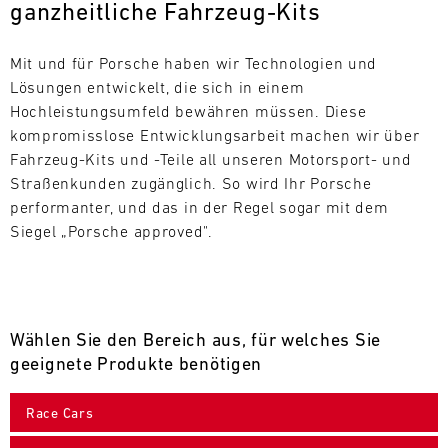
ganzheitliche Fahrzeug-Kits
L
E
Mit und für Porsche haben wir Technologien und 
Lösungen entwickelt, die sich in einem 
N
Hochleistungsumfeld bewähren müssen. Diese 
kompromisslose Entwicklungsarbeit machen wir über 
D
Fahrzeug-Kits und -Teile all unseren Motorsport- und 
A
Straßenkunden zugänglich. So wird Ihr Porsche 
performanter, und das in der Regel sogar mit dem 
R
Siegel „Porsche approved".
Wählen Sie den Bereich aus, für welches Sie
AUG
geeignete Produkte benötigen
Mo.
Di.
Mi.
Do.
Fr.
Sa.
So.
Race Cars
1
2
3
4
5
6
7
8