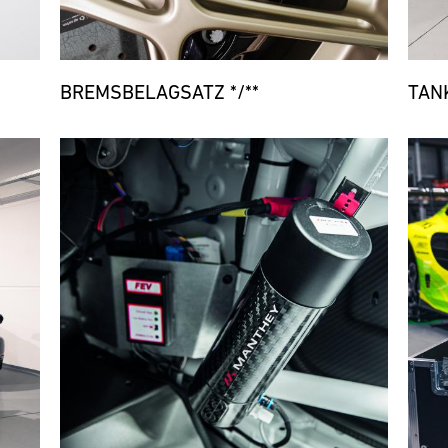
BREMSBELAGSATZ */**
TAN
Bild
Bild