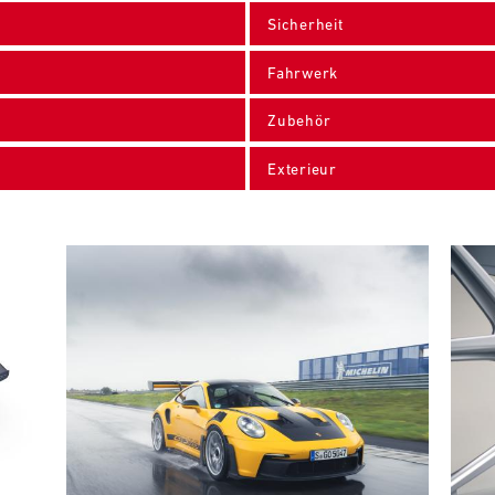
Sicherheit
Fahrwerk
Zubehör
Exterieur
Bild
Bild