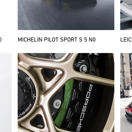
)
MICHELIN PILOT SPORT S 5 N0
LEI
Bild
Bild