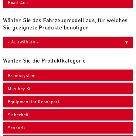
Road Cars
9
10
11
12
13
14
15
16
17
18
19
20
21
22
23
24
Wählen Sie das Fahrzeugmodell aus, für welches
Sie geeignete Produkte benötigen
25
26
27
28
29
30
31
30.07.
-
Wählen Sie die Produktkategorie
02.08.
Bremssystem
IMSA
Motul
Manthey Kit
Sportscar
Endurance
Equipment for Rennsport
Grand
Prix
Sicherheit
Bild
31.07.
Der
Sensorik
-
Motul