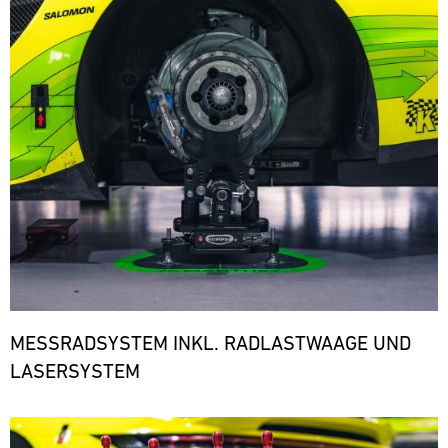
den
notwendigen
Ersatzteilen.
ere
MESSRADSYSTEM INKL. RADLASTWAAGE UND
LASERSYSTEM
Bild