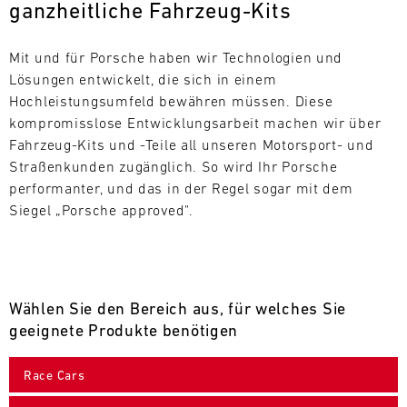
ganzheitliche Fahrzeug-Kits
L
E
Mit und für Porsche haben wir Technologien und 
Lösungen entwickelt, die sich in einem 
N
Hochleistungsumfeld bewähren müssen. Diese 
kompromisslose Entwicklungsarbeit machen wir über 
D
Fahrzeug-Kits und -Teile all unseren Motorsport- und 
A
Straßenkunden zugänglich. So wird Ihr Porsche 
performanter, und das in der Regel sogar mit dem 
R
Siegel „Porsche approved".
Wählen Sie den Bereich aus, für welches Sie
AUG
geeignete Produkte benötigen
Mo.
Di.
Mi.
Do.
Fr.
Sa.
So.
Race Cars
1
2
3
4
5
6
7
8