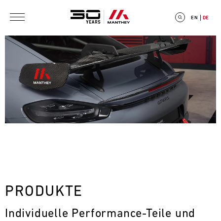
Direkt zum Inhalt
EN
DE
E
V
E
N
T
PRODUKTE
C
Individuelle Performance-Teile und 
A