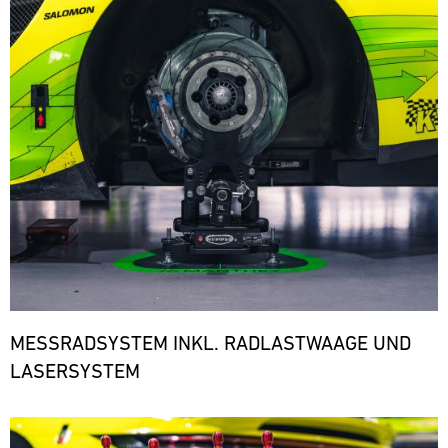
den
notwendigen
Ersatzteilen.
ere
MESSRADSYSTEM INKL. RADLASTWAAGE UND
LASERSYSTEM
Bild