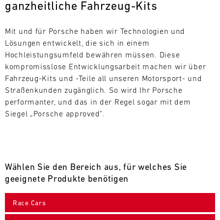
ganzheitliche Fahrzeug-Kits
L
E
Mit und für Porsche haben wir Technologien und 
Lösungen entwickelt, die sich in einem 
N
Hochleistungsumfeld bewähren müssen. Diese 
kompromisslose Entwicklungsarbeit machen wir über 
D
Fahrzeug-Kits und -Teile all unseren Motorsport- und 
A
Straßenkunden zugänglich. So wird Ihr Porsche 
performanter, und das in der Regel sogar mit dem 
R
Siegel „Porsche approved".
Wählen Sie den Bereich aus, für welches Sie
AUG
geeignete Produkte benötigen
Mo.
Di.
Mi.
Do.
Fr.
Sa.
So.
Race Cars
1
2
3
4
5
6
7
8