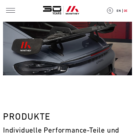
Direkt zum Inhalt
EN
DE
E
V
E
N
T
PRODUKTE
C
Individuelle Performance-Teile und 
A