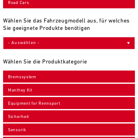
Road Cars
9
10
11
12
13
14
15
16
17
18
19
20
21
22
23
24
Wählen Sie das Fahrzeugmodell aus, für welches
Sie geeignete Produkte benötigen
25
26
27
28
29
30
31
30.07.
-
Wählen Sie die Produktkategorie
02.08.
Bremssystem
IMSA
Motul
Manthey Kit
Sportscar
Endurance
Equipment for Rennsport
Grand
Prix
Sicherheit
Bild
31.07.
Der
Sensorik
-
Motul