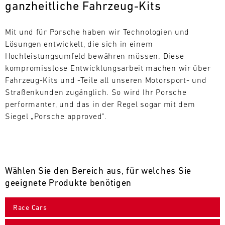
ganzheitliche Fahrzeug-Kits
L
E
Mit und für Porsche haben wir Technologien und 
Lösungen entwickelt, die sich in einem 
N
Hochleistungsumfeld bewähren müssen. Diese 
kompromisslose Entwicklungsarbeit machen wir über 
D
Fahrzeug-Kits und -Teile all unseren Motorsport- und 
A
Straßenkunden zugänglich. So wird Ihr Porsche 
performanter, und das in der Regel sogar mit dem 
R
Siegel „Porsche approved".
Wählen Sie den Bereich aus, für welches Sie
AUG
geeignete Produkte benötigen
Mo.
Di.
Mi.
Do.
Fr.
Sa.
So.
Race Cars
1
2
3
4
5
6
7
8