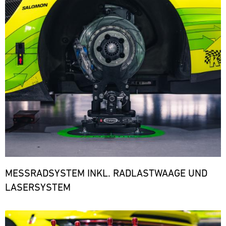
den
notwendigen
Ersatzteilen.
ere
MESSRADSYSTEM INKL. RADLASTWAAGE UND
LASERSYSTEM
Bild