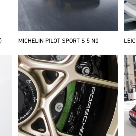
)
MICHELIN PILOT SPORT S 5 N0
LEI
Bild
Bild