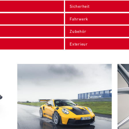
Sicherheit
Fahrwerk
Zubehör
Exterieur
Bild
Bild