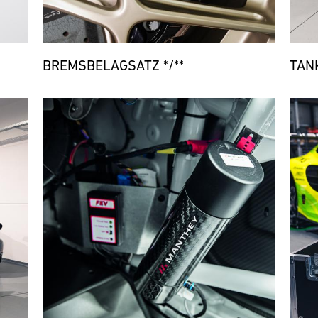
BREMSBELAGSATZ */**
TAN
Bild
Bild