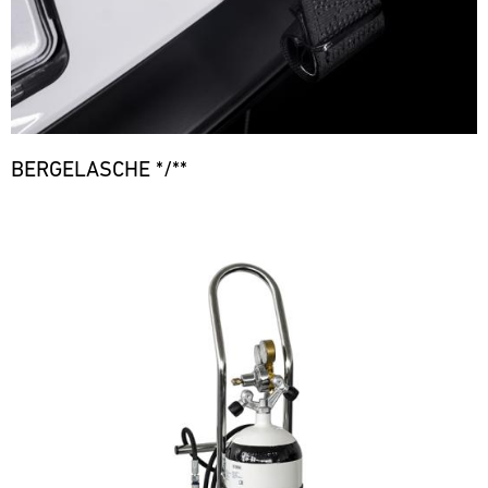
BERGELASCHE */**
Bild