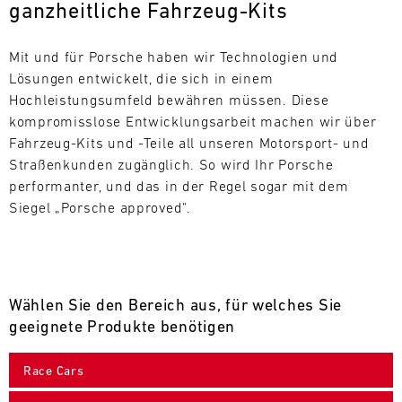
ganzheitliche Fahrzeug-Kits
L
E
Mit und für Porsche haben wir Technologien und 
Lösungen entwickelt, die sich in einem 
N
Hochleistungsumfeld bewähren müssen. Diese 
kompromisslose Entwicklungsarbeit machen wir über 
D
Fahrzeug-Kits und -Teile all unseren Motorsport- und 
A
Straßenkunden zugänglich. So wird Ihr Porsche 
performanter, und das in der Regel sogar mit dem 
R
Siegel „Porsche approved".
Wählen Sie den Bereich aus, für welches Sie
AUG
geeignete Produkte benötigen
Mo.
Di.
Mi.
Do.
Fr.
Sa.
So.
Race Cars
1
2
3
4
5
6
7
8