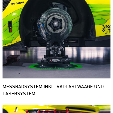
den
notwendigen
Ersatzteilen.
ere
MESSRADSYSTEM INKL. RADLASTWAAGE UND
LASERSYSTEM
Bild