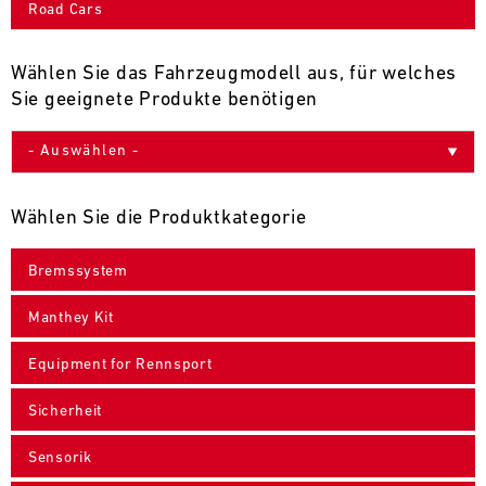
Road Cars
9
10
11
12
13
14
15
16
17
18
19
20
21
22
23
24
Wählen Sie das Fahrzeugmodell aus, für welches
Sie geeignete Produkte benötigen
25
26
27
28
29
30
31
30.07.
-
Wählen Sie die Produktkategorie
02.08.
Bremssystem
IMSA
Motul
Manthey Kit
Sportscar
Endurance
Equipment for Rennsport
Grand
Prix
Sicherheit
Bild
31.07.
Der
Sensorik
-
Motul