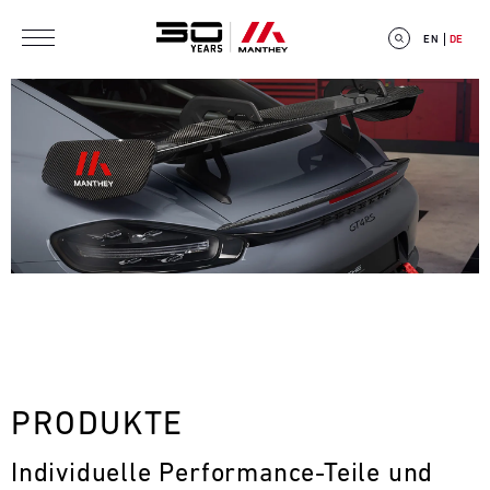
Direkt zum Inhalt
EN
DE
E
V
E
N
T
PRODUKTE
C
Individuelle Performance-Teile und 
A