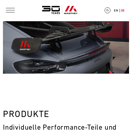
Direkt zum Inhalt
EN
DE
E
V
E
N
T
PRODUKTE
C
Individuelle Performance-Teile und 
A