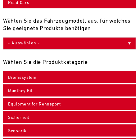
Road Cars
9
10
11
12
13
14
15
16
17
18
19
20
21
22
23
24
Wählen Sie das Fahrzeugmodell aus, für welches
Sie geeignete Produkte benötigen
25
26
27
28
29
30
31
30.07.
-
Wählen Sie die Produktkategorie
02.08.
Bremssystem
IMSA
Motul
Manthey Kit
Sportscar
Endurance
Equipment for Rennsport
Grand
Prix
Sicherheit
Bild
31.07.
Der
Sensorik
-
Motul