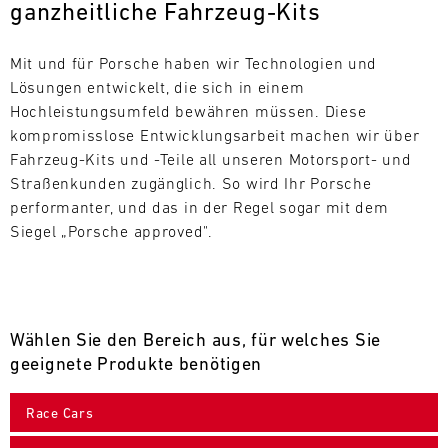
ganzheitliche Fahrzeug-Kits
L
E
Mit und für Porsche haben wir Technologien und 
Lösungen entwickelt, die sich in einem 
N
Hochleistungsumfeld bewähren müssen. Diese 
kompromisslose Entwicklungsarbeit machen wir über 
D
Fahrzeug-Kits und -Teile all unseren Motorsport- und 
A
Straßenkunden zugänglich. So wird Ihr Porsche 
performanter, und das in der Regel sogar mit dem 
R
Siegel „Porsche approved".
Wählen Sie den Bereich aus, für welches Sie
AUG
geeignete Produkte benötigen
Mo.
Di.
Mi.
Do.
Fr.
Sa.
So.
Race Cars
1
2
3
4
5
6
7
8