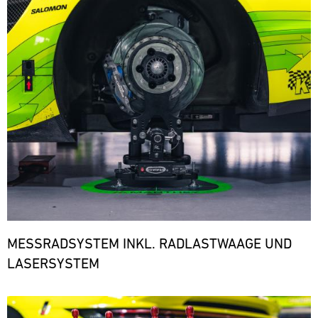
den
notwendigen
Ersatzteilen.
ere
MESSRADSYSTEM INKL. RADLASTWAAGE UND
LASERSYSTEM
Bild