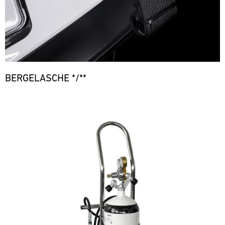
BERGELASCHE */**
Bild