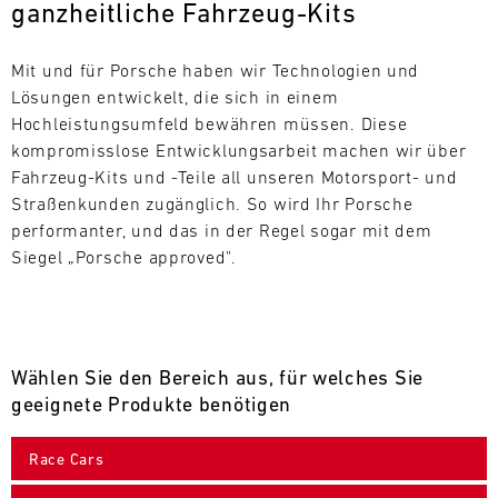
ganzheitliche Fahrzeug-Kits
L
E
Mit und für Porsche haben wir Technologien und 
Lösungen entwickelt, die sich in einem 
N
Hochleistungsumfeld bewähren müssen. Diese 
kompromisslose Entwicklungsarbeit machen wir über 
D
Fahrzeug-Kits und -Teile all unseren Motorsport- und 
A
Straßenkunden zugänglich. So wird Ihr Porsche 
performanter, und das in der Regel sogar mit dem 
R
Siegel „Porsche approved".
Wählen Sie den Bereich aus, für welches Sie
AUG
geeignete Produkte benötigen
Mo.
Di.
Mi.
Do.
Fr.
Sa.
So.
Race Cars
1
2
3
4
5
6
7
8