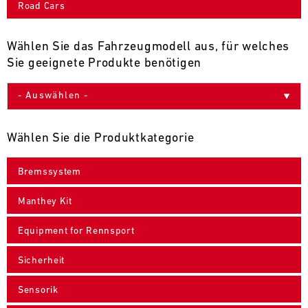
Road Cars
9
10
11
12
13
14
15
16
17
18
19
20
21
22
23
24
Wählen Sie das Fahrzeugmodell aus, für welches
Sie geeignete Produkte benötigen
25
26
27
28
29
30
31
30.07.
-
Wählen Sie die Produktkategorie
02.08.
Bremssystem
IMSA
Motul
Manthey Kit
Sportscar
Endurance
Equipment for Rennsport
Grand
Prix
Sicherheit
Bild
31.07.
Der
Sensorik
-
Motul