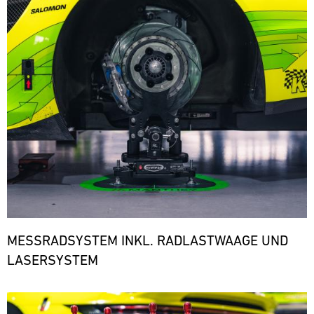
den
notwendigen
Ersatzteilen.
ere
MESSRADSYSTEM INKL. RADLASTWAAGE UND
LASERSYSTEM
Bild