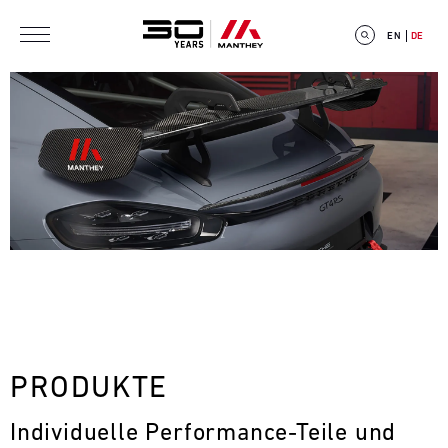
Direkt zum Inhalt
EN
DE
E
V
E
N
T
PRODUKTE
C
Individuelle Performance-Teile und 
A