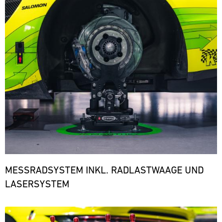
den
notwendigen
Ersatzteilen.
ere
MESSRADSYSTEM INKL. RADLASTWAAGE UND
LASERSYSTEM
Bild