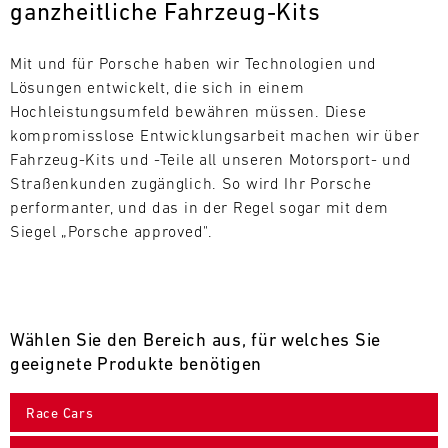
ganzheitliche Fahrzeug-Kits
L
E
Mit und für Porsche haben wir Technologien und 
Lösungen entwickelt, die sich in einem 
N
Hochleistungsumfeld bewähren müssen. Diese 
kompromisslose Entwicklungsarbeit machen wir über 
D
Fahrzeug-Kits und -Teile all unseren Motorsport- und 
A
Straßenkunden zugänglich. So wird Ihr Porsche 
performanter, und das in der Regel sogar mit dem 
R
Siegel „Porsche approved".
Wählen Sie den Bereich aus, für welches Sie
AUG
geeignete Produkte benötigen
Mo.
Di.
Mi.
Do.
Fr.
Sa.
So.
Race Cars
1
2
3
4
5
6
7
8