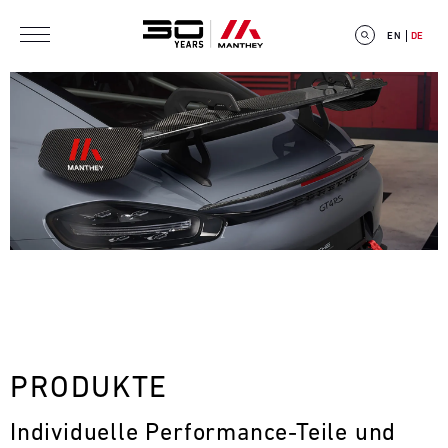
Direkt zum Inhalt
EN
DE
E
V
E
N
T
PRODUKTE
C
Individuelle Performance-Teile und 
A