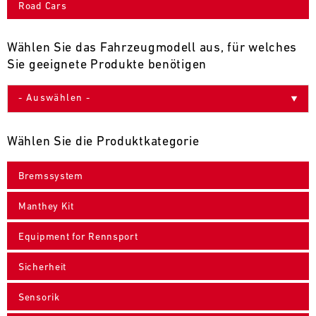
Road Cars
9
10
11
12
13
14
15
16
17
18
19
20
21
22
23
24
Wählen Sie das Fahrzeugmodell aus, für welches
Sie geeignete Produkte benötigen
25
26
27
28
29
30
31
30.07.
-
Wählen Sie die Produktkategorie
02.08.
Bremssystem
IMSA
Motul
Manthey Kit
Sportscar
Endurance
Equipment for Rennsport
Grand
Prix
Sicherheit
Bild
31.07.
Der
Sensorik
-
Motul