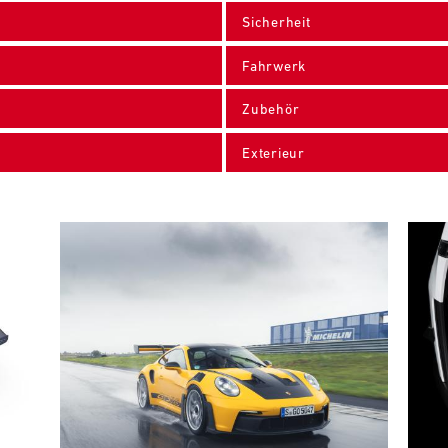
Sicherheit
Fahrwerk
Zubehör
Exterieur
Bild
Bild