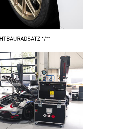
CHTBAURADSATZ */**