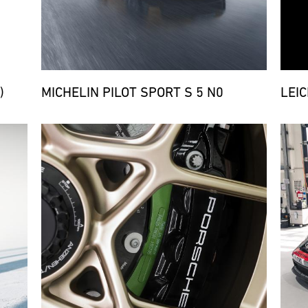
)
MICHELIN PILOT SPORT S 5 N0
LEI
Bild
Bild