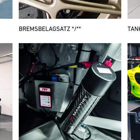
BREMSBELAGSATZ */**
TAN
Bild
Bild