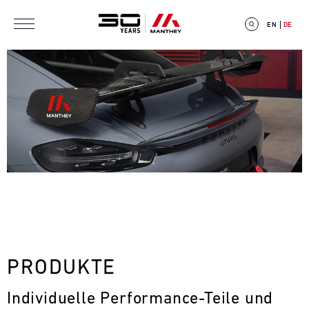
Direkt zum Inhalt
EN
DE
E
V
E
N
T
PRODUKTE
C
Individuelle Performance-Teile und 
A