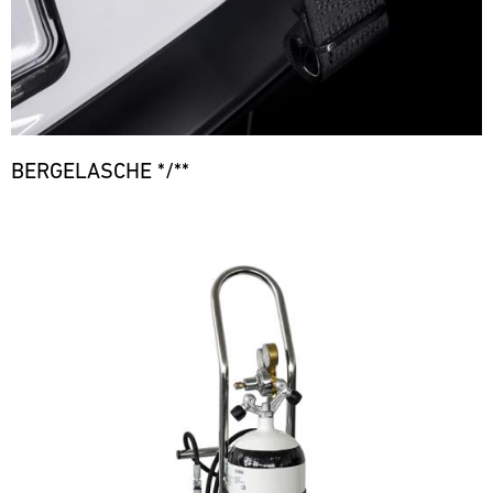
BERGELASCHE */**
Bild