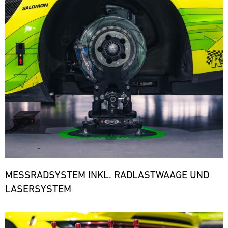
den
notwendigen
Ersatzteilen.
ere
MESSRADSYSTEM INKL. RADLASTWAAGE UND
LASERSYSTEM
Bild