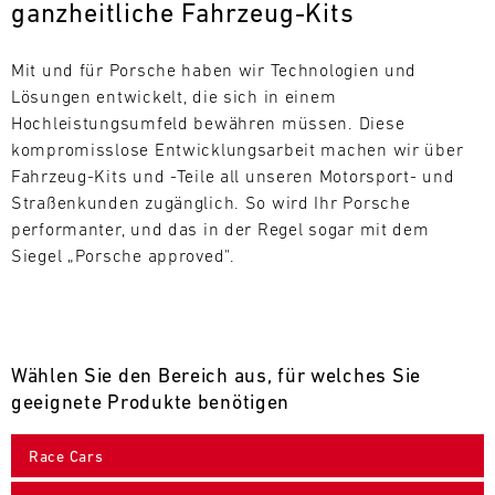
ganzheitliche Fahrzeug-Kits
L
E
Mit und für Porsche haben wir Technologien und 
Lösungen entwickelt, die sich in einem 
N
Hochleistungsumfeld bewähren müssen. Diese 
kompromisslose Entwicklungsarbeit machen wir über 
D
Fahrzeug-Kits und -Teile all unseren Motorsport- und 
A
Straßenkunden zugänglich. So wird Ihr Porsche 
performanter, und das in der Regel sogar mit dem 
R
Siegel „Porsche approved".
Wählen Sie den Bereich aus, für welches Sie
AUG
geeignete Produkte benötigen
Mo.
Di.
Mi.
Do.
Fr.
Sa.
So.
Race Cars
1
2
3
4
5
6
7
8