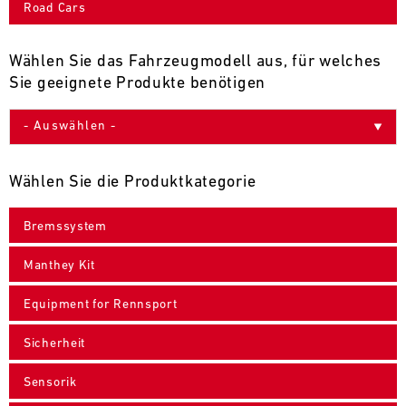
Road Cars
9
10
11
12
13
14
15
16
17
18
19
20
21
22
23
24
Wählen Sie das Fahrzeugmodell aus, für welches
Sie geeignete Produkte benötigen
25
26
27
28
29
30
31
30.07.
-
Wählen Sie die Produktkategorie
02.08.
Bremssystem
IMSA
Motul
Manthey Kit
Sportscar
Endurance
Equipment for Rennsport
Grand
Prix
Sicherheit
Bild
31.07.
Der
Sensorik
-
Motul