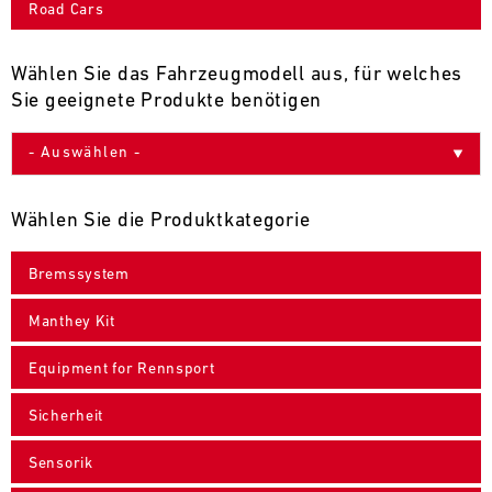
Road Cars
9
10
11
12
13
14
15
16
17
18
19
20
21
22
23
24
Wählen Sie das Fahrzeugmodell aus, für welches
Sie geeignete Produkte benötigen
25
26
27
28
29
30
31
30.07.
-
Wählen Sie die Produktkategorie
02.08.
Bremssystem
IMSA
Motul
Manthey Kit
Sportscar
Endurance
Equipment for Rennsport
Grand
Prix
Sicherheit
Bild
31.07.
Der
Sensorik
-
Motul