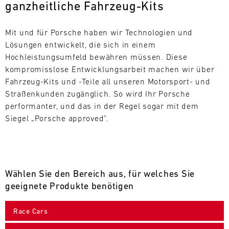
ganzheitliche Fahrzeug-Kits
L
E
Mit und für Porsche haben wir Technologien und 
Lösungen entwickelt, die sich in einem 
N
Hochleistungsumfeld bewähren müssen. Diese 
kompromisslose Entwicklungsarbeit machen wir über 
D
Fahrzeug-Kits und -Teile all unseren Motorsport- und 
A
Straßenkunden zugänglich. So wird Ihr Porsche 
performanter, und das in der Regel sogar mit dem 
R
Siegel „Porsche approved".
Wählen Sie den Bereich aus, für welches Sie
AUG
geeignete Produkte benötigen
Mo.
Di.
Mi.
Do.
Fr.
Sa.
So.
Race Cars
1
2
3
4
5
6
7
8