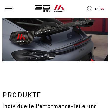
Direkt zum Inhalt
EN
DE
E
V
E
N
T
PRODUKTE
C
Individuelle Performance-Teile und 
A