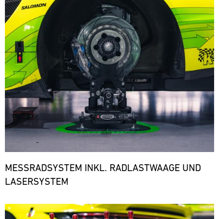
den
notwendigen
Ersatzteilen.
ere
MESSRADSYSTEM INKL. RADLASTWAAGE UND
LASERSYSTEM
Bild