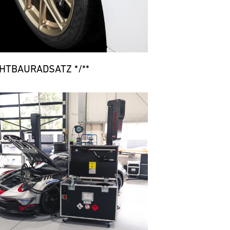
CHTBAURADSATZ */**