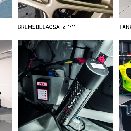
BREMSBELAGSATZ */**
TAN
Bild
Bild