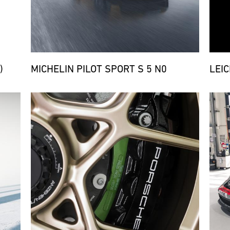
)
MICHELIN PILOT SPORT S 5 N0
LEI
Bild
Bild