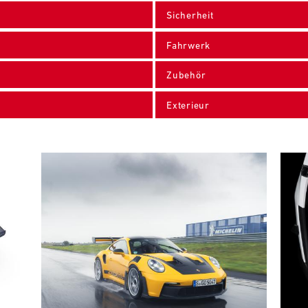
Sicherheit
Fahrwerk
Zubehör
Exterieur
Bild
Bild